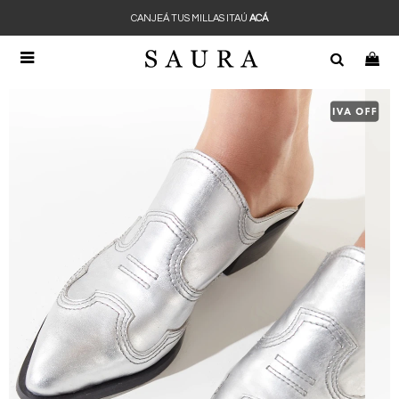
CANJEÁ TUS MILLAS ITAÚ
ACÁ
