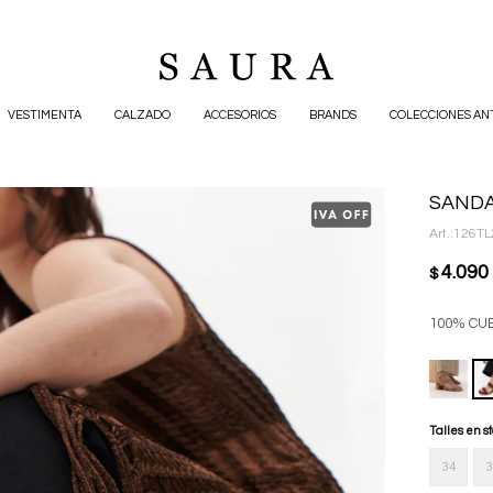
VESTIMENTA
CALZADO
ACCESORIOS
BRANDS
COLECCIONES AN
SANDA
126TL
4.090
$
100% CU
Talles en s
34
3