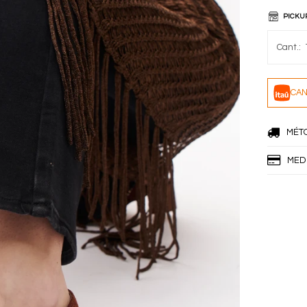
PICKU
CAN
MÉT
MED