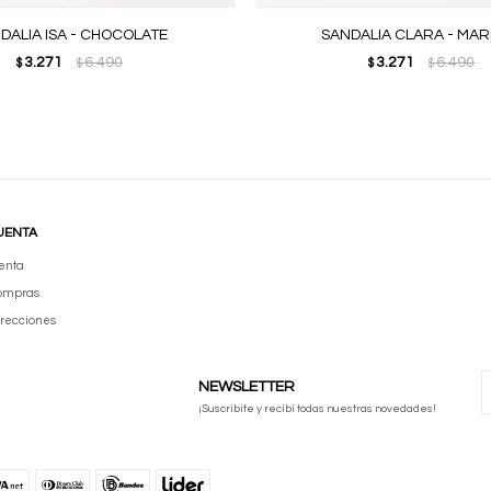
DALIA ISA - CHOCOLATE
SANDALIA CLARA - MA
3.271
6.490
3.271
6.490
$
$
$
$
UENTA
enta
compras
irecciones
NEWSLETTER
¡Suscribite y recibí todas nuestras novedades!