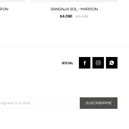
RRON
SANDALIA SOL - MARRON
4.090
7.190
$
$



SUSCRIBIRME