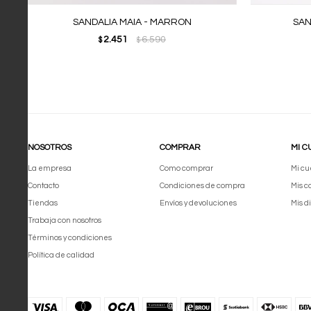
SANDALIA MAIA - MARRON
SAN
2.451
6.590
$
$
NOSOTROS
COMPRAR
MI C
La empresa
Como comprar
Mi cu
Contacto
Condiciones de compra
Mis 
Tiendas
Envíos y devoluciones
Mis d
Trabaja con nosotros
Términos y condiciones
Política de calidad