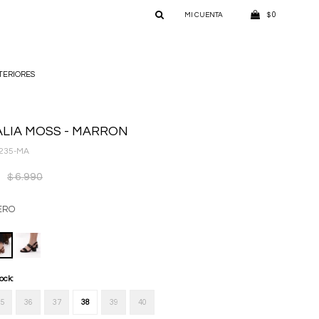
0
$
TERIORES
LIA MOSS - MARRON
235-MA
6.990
$
ERO
tock:
5
36
37
38
39
40