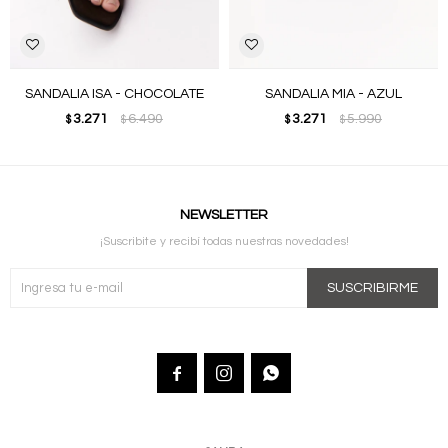
SANDALIA ISA - CHOCOLATE
SANDALIA MIA - AZUL
3.271
6.490
3.271
5.990
$
$
$
$
NEWSLETTER
¡Suscribite y recibí todas nuestras novedades!
SUSCRIBIRME


