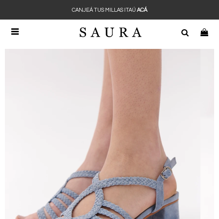
CANJEÁ TUS MILLAS ITAÚ
ACÁ
