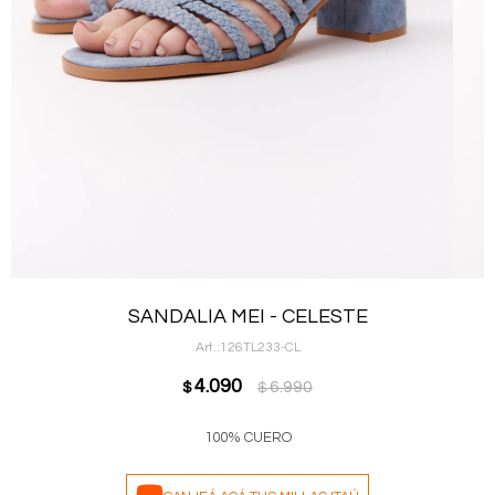
SANDALIA MEI - CELESTE
126TL233-CL
4.090
6.990
$
$
100% CUERO