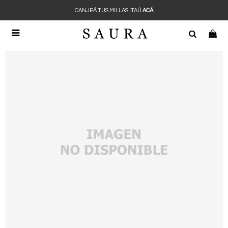
CANJEÁ TUS MILLAS ITAÚ
ACÁ
