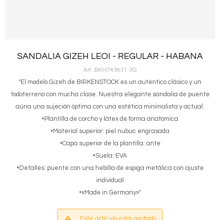
SANDALIA GIZEH LEOI - REGULAR - HABANA
BKH743831-3G
"El modelo Gizeh de BIRKENSTOCK es un auténtico clásico y un
todoterreno con mucha clase. Nuestra elegante sandalia de puente
aúna una sujeción óptima con una estética minimalista y actual.
•Plantilla de corcho y látex de forma anatómica
•Material superior: piel nubuc engrasada
•Capa superior de la plantilla: ante
•Suela: EVA
•Detalles: puente con una hebilla de espiga metálica con ajuste
individual
•«Made in Germany»"
Este artículo está agotado.