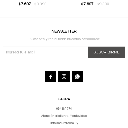
7.697
9.390
7.697
9.390
$
$
$
$
NEWSLETTER
¡Suscribite y recibí todas nuestras novedades!
SUSCRIBIRME



SAURA
094161774
Atención al cliente, Montevideo
info@saura.com.uy