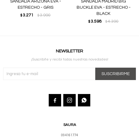
SANDALIA ARIZONA EVA -
SANDALIA MADRID BIG
ESTRECHO - GRIS
BUCKLE EVA - ESTRECHO -
BLACK
3.271
3.990
$
$
3.598
4.390
$
$
NEWSLETTER
¡Suscribite y recibí todas nuestras novedades!
SUSCRIBIRME



SAURA
094161774