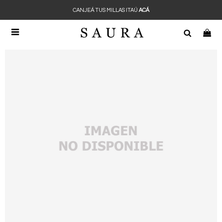
CANJEÁ TUS MILLAS ITAÚ
ACÁ
