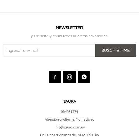
NEWSLETTER
¡Suscribite y recibí todas nuestras novedades!
SUSCRIBIRME



SAURA
094161774
Atención al cliente, Montevideo
info@saura.com.uy
De Lunes a Viernes de 9:00 a 17:00 hs.