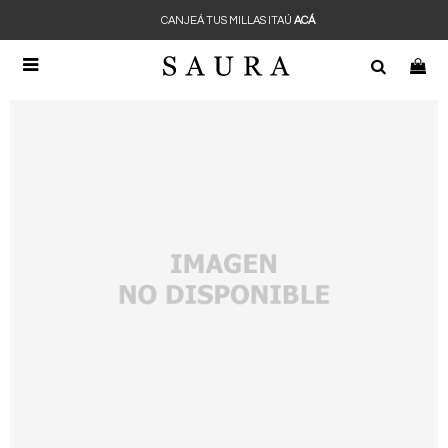
CANJEÁ TUS MILLAS ITAÚ
ACÁ
