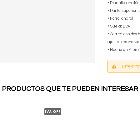
• Plantilla anató
• Parte superior:
• Forro: charol
• Suela: EVA
• Correa con dos 
ajustables indivi
• Hecho en Alem
Este artí
PRODUCTOS QUE TE PUEDEN INTERESAR