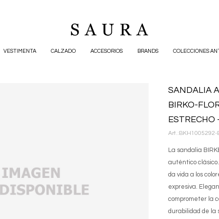
VESTIMENTA
CALZADO
ACCESORIOS
BRANDS
COLECCIONES AN
SANDALIA 
BIRKO-FLOR
ESTRECHO 
BKH1005292-
La sandalia BIR
auténtico clásico
da vida a los col
expresiva. Elegant
comprometer la co
durabilidad de la 