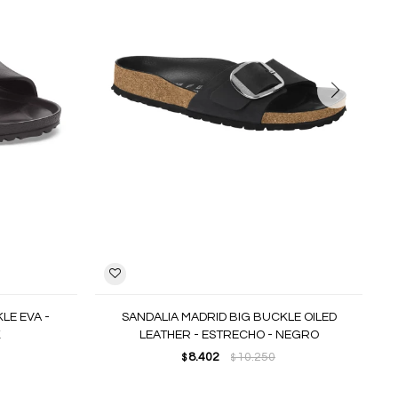
LE EVA -
SANDALIA MADRID BIG BUCKLE OILED
K
LEATHER - ESTRECHO - NEGRO
8.402
10.250
$
$