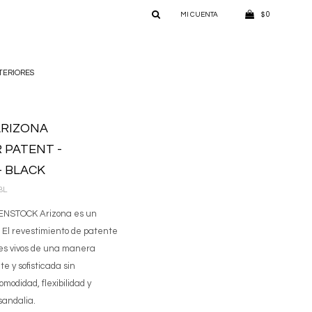
0
$
TERIORES
ARIZONA
 PATENT -
- BLACK
BL
KENSTOCK Arizona es un
. El revestimiento de patente
ores vivos de una manera
e y sofisticada sin
modidad, flexibilidad y
sandalia.