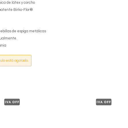
mica de látex y corcho
 patente Birko-Flor®
hebillas de espiga metálicas
dualmente.
ania
culo está agotado.