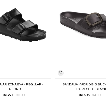
A ARIZONA EVA - REGULAR -
SANDALIA MADRID BIG BUCK
NEGRO
ESTRECHO - BLAC
3.271
3.990
3.598
4.390
$
$
$
$