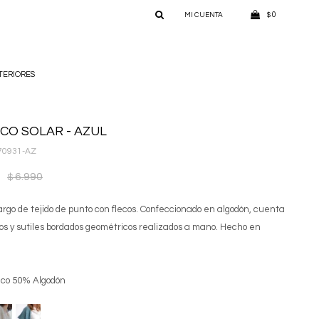
0
$
TERIORES
CO SOLAR - AZUL
70931-AZ
6.990
$
argo de tejido de punto con flecos. Confeccionado en algodón, cuenta
os y sutiles bordados geométricos realizados a mano. Hecho en
ico 50% Algodón