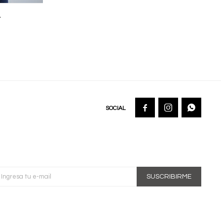
A



SUSCRIBIRME