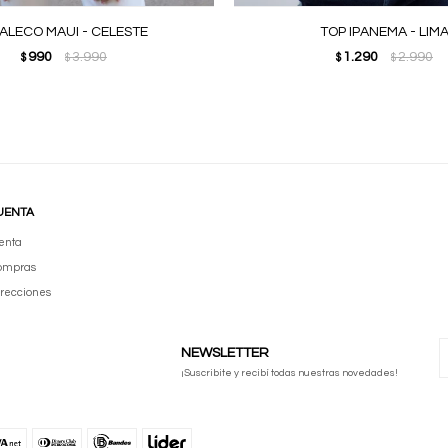
ALECO MAUI - CELESTE
TOP IPANEMA - LIM
990
3.990
1.290
2.990
$
$
$
$
UENTA
enta
compras
irecciones
NEWSLETTER
¡Suscribite y recibí todas nuestras novedades!