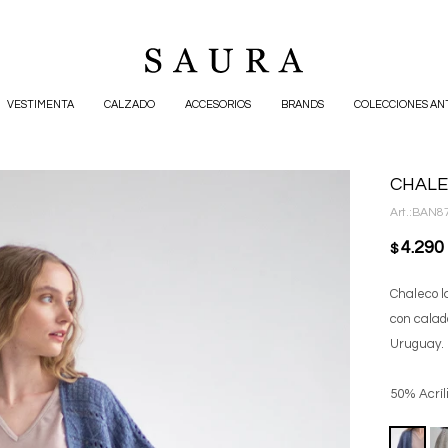
VESTIMENTA
CALZADO
ACCESORIOS
BRANDS
COLECCIONES AN
CHALE
BAN8
4.290
$
Chaleco l
con calad
Uruguay.
50% Acríl