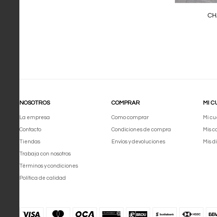
CH
NOSOTROS
COMPRAR
MI C
La empresa
Como comprar
Mi cu
Contacto
Condiciones de compra
Mis 
Tiendas
Envíos y devoluciones
Mis d
Trabaja con nosotros
Términos y condiciones
Política de calidad