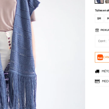
Talles en s
SM
M
PICKU
CAN
MÉT
MED