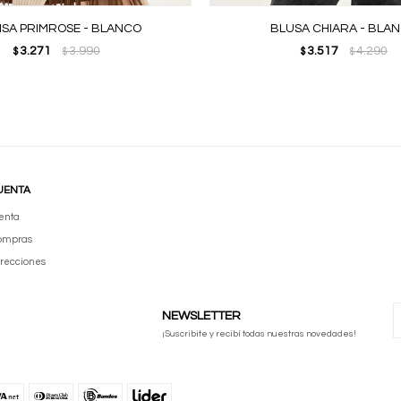
ISA PRIMROSE - BLANCO
BLUSA CHIARA - BLA
3.271
3.990
3.517
4.290
$
$
$
$
UENTA
enta
compras
irecciones
NEWSLETTER
¡Suscribite y recibí todas nuestras novedades!