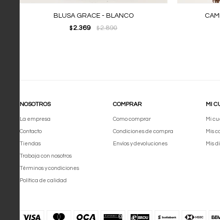
BLUSA GRACE - BLANCO
CAM
2.369
2.890
$
$
NOSOTROS
COMPRAR
MI C
La empresa
Como comprar
Mi cu
Contacto
Condiciones de compra
Mis 
Tiendas
Envíos y devoluciones
Mis d
Trabaja con nosotros
Términos y condiciones
Política de calidad