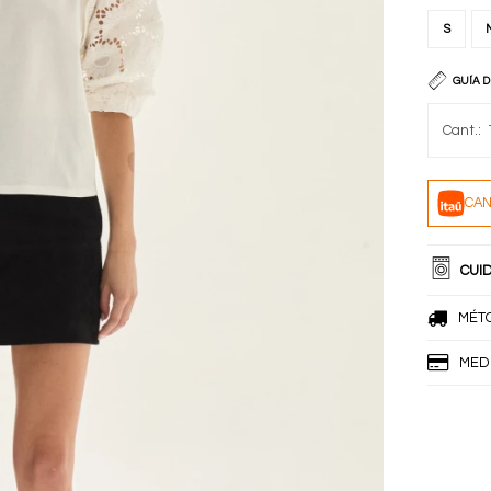
S
GUÍA D
CAN
CUI
MÉT
MED