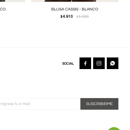
NCO
BLUSA CASSIS - BLANCO
4.910
5.990
$
$



SUSCRIBIRME