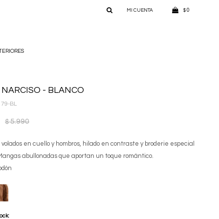
0
$
TERIORES
 NARCISO - BLANCO
179-BL
5.990
$
 volados en cuello y hombros, hilado en contraste y broderie especial
 Mangas abullonadas que aportan un toque romántico.
odón
tock: