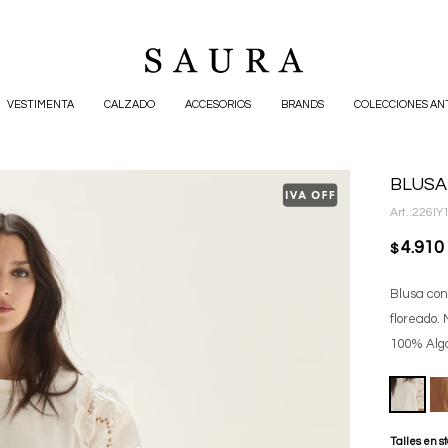
VESTIMENTA
CALZADO
ACCESORIOS
BRANDS
COLECCIONES AN
BLUSA
226IY
4.910
$
Blusa con
floreado.
100% Alg
Talles en s