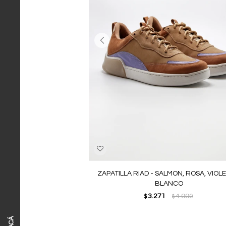
ZAPATILLA RIAD - SALMON, ROSA, VIOL
BLANCO
3.271
4.990
$
$
ACÁ