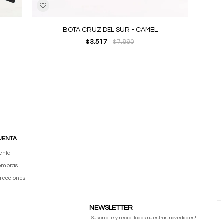
BOTA CRUZ DEL SUR - CAMEL
3.517
7.890
$
$
UENTA
enta
compras
irecciones
NEWSLETTER
¡Suscribite y recibí todas nuestras novedades!