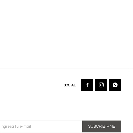



SUSCRIBIRME