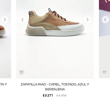
ETA Y
ZAPATILLA RIAD - CAMEL, TOSTADO, AZUL Y
BERENJENA
3.271
4.990
$
$