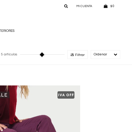
0
$
TERIORES
5 artículos
Recomendado
Filtrar