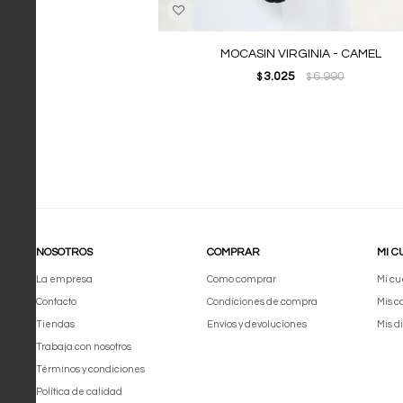
MOCASIN VIRGINIA - CAMEL
3.025
6.990
$
$
NOSOTROS
COMPRAR
MI C
La empresa
Como comprar
Mi cu
Contacto
Condiciones de compra
Mis 
Tiendas
Envíos y devoluciones
Mis d
Trabaja con nosotros
Términos y condiciones
Política de calidad