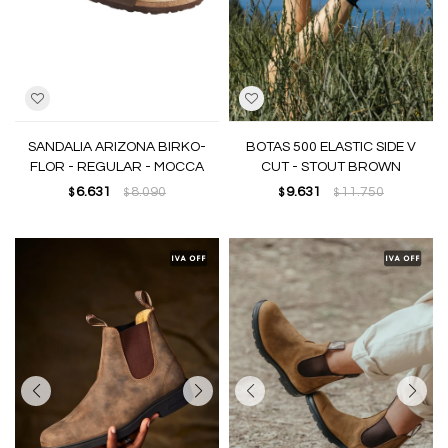
SANDALIA ARIZONA BIRKO-
BOTAS 500 ELASTIC SIDE V
FLOR - REGULAR - MOCCA
CUT - STOUT BROWN
6.631
8.090
9.631
11.750
$
$
$
$