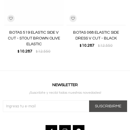
BOTAS 519 ELASTIC SIDE V
BOTAS 068 ELASTIC SIDE
CUT - STOUT BROWN OLIVE
DRESS V CUT - BLACK
ELASTIC
10.287
12.550
$
$
10.287
12.550
$
$
NEWSLETTER
¡Suscribite y recibí todas nuestras novedades!
SUSCRIBIRME