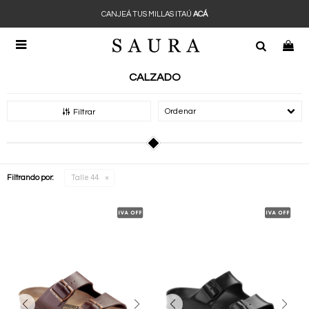
CANJEÁ TUS MILLAS ITAÚ
ACÁ

CALZADO
Recomendados
Filtrar
Filtrando por:
Talle 44