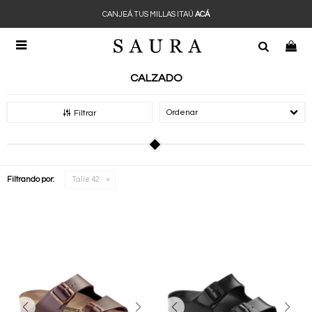
CANJEÁ TUS MILLAS ITAÚ
ACÁ

CALZADO
Recomendados
Filtrar
Filtrando por:
Talle 42