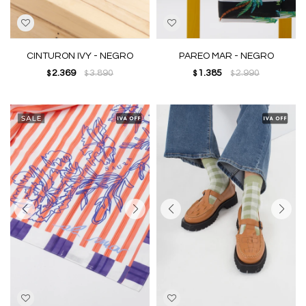
CINTURON IVY - NEGRO
PAREO MAR - NEGRO
2.369
3.890
1.385
2.990
$
$
$
$