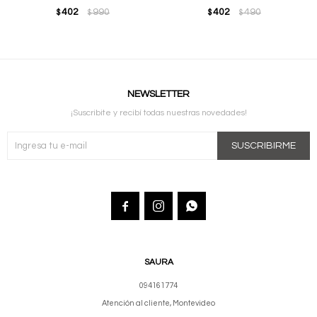
402
990
402
490
$
$
$
$
NEWSLETTER
¡Suscribite y recibí todas nuestras novedades!
SUSCRIBIRME



SAURA
094161774
Atención al cliente, Montevideo