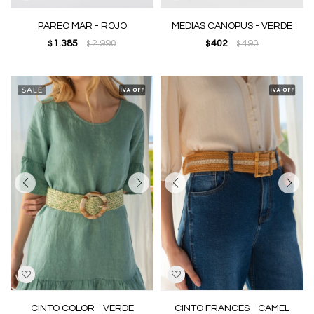
PAREO MAR - ROJO
MEDIAS CANOPUS - VERDE
1.385
2.990
402
490
$
$
$
$
CINTO COLOR - VERDE
CINTO FRANCES - CAMEL