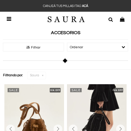
CANJEÁ TUS MILLAS ITAÚ
ACÁ

ACCESORIOS
Recomendados
Filtrar
Filtrando por:
Saura