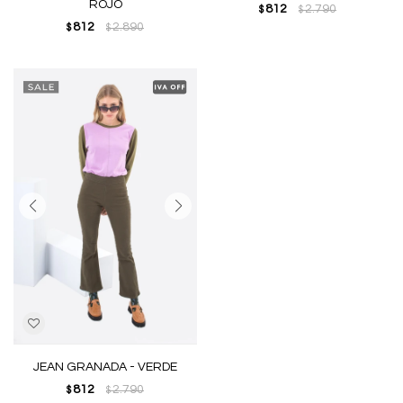
ROJO
812
2.790
$
$
812
2.890
$
$
JEAN GRANADA - VERDE
812
2.790
$
$