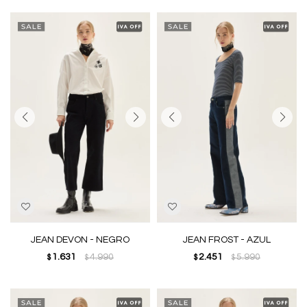
JEAN DEVON - NEGRO
JEAN FROST - AZUL
1.631
4.990
2.451
5.990
$
$
$
$