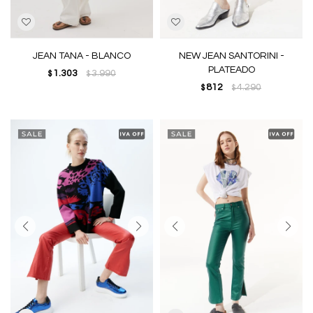
JEAN TANA - BLANCO
NEW JEAN SANTORINI -
PLATEADO
1.303
3.990
$
$
812
4.290
$
$