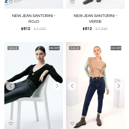
NEW JEAN SANTORINI -
NEW JEAN SANTORINI -
ROJO
VERDE
812
4.290
812
4.290
$
$
$
$