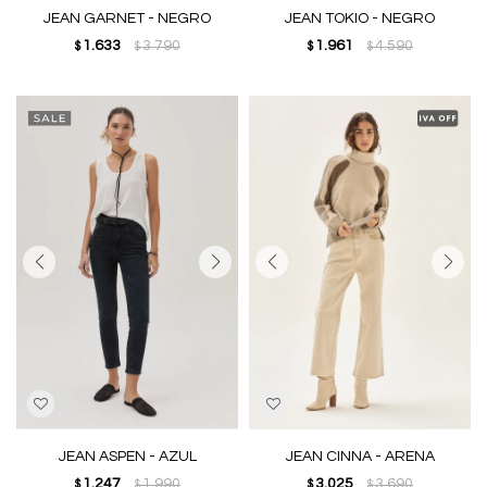
JEAN GARNET - NEGRO
JEAN TOKIO - NEGRO
1.633
3.790
1.961
4.590
$
$
$
$
JEAN ASPEN - AZUL
JEAN CINNA - ARENA
1.247
1.990
3.025
3.690
$
$
$
$