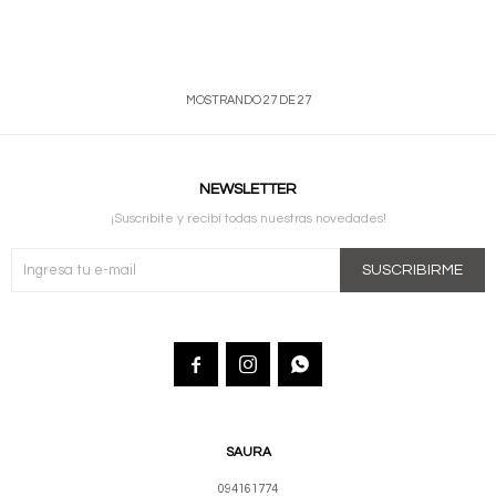
MOSTRANDO
27
DE
27
NEWSLETTER
¡Suscribite y recibí todas nuestras novedades!
SUSCRIBIRME



SAURA
094161774