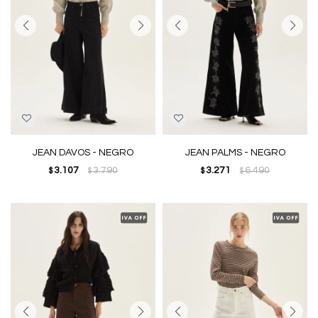
JEAN DAVOS - NEGRO
JEAN PALMS - NEGRO
3.107
3.790
3.271
6.490
$
$
$
$