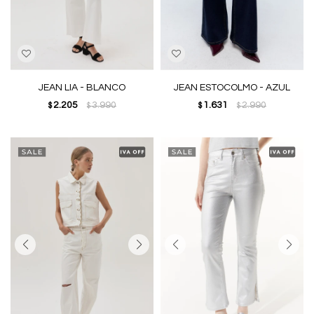
JEAN LIA - BLANCO
JEAN ESTOCOLMO - AZUL
2.205
3.990
1.631
2.990
$
$
$
$