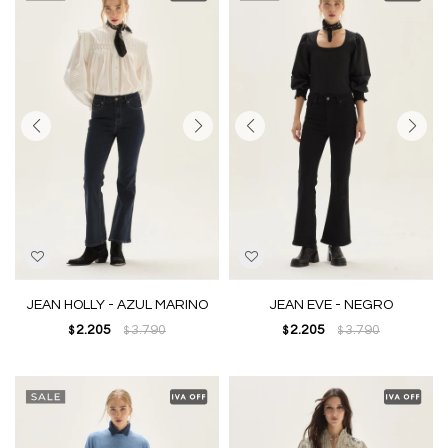
JEAN HOLLY - AZUL MARINO
JEAN EVE - NEGRO
2.205
3.790
2.205
3.790
$
$
$
$