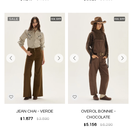
JEAN CHAI - VERDE
OVEROL BONNIE -
CHOCOLATE
1.877
3.890
$
$
5.156
6.290
$
$