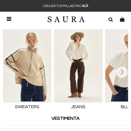
CANJEÁ TUS MILLAS ITAÚ
ACÁ

SWEATERS
JEANS
BLU
VESTIMENTA