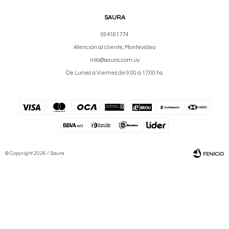
SAURA
094161774
Atención al cliente, Montevideo
info@saura.com.uy
De Lunes a Viernes de 9:00 a 17:00 hs.
© Copyright 2026 / Saura
Fenicio