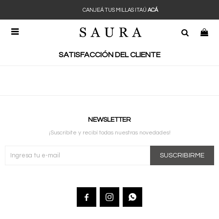
CANJEÁ TUS MILLAS ITAÚ
ACÁ

SATISFACCIÓN DEL CLIENTE
NEWSLETTER
¡Suscribite y recibí todas nuestras novedades!
SUSCRIBIRME


