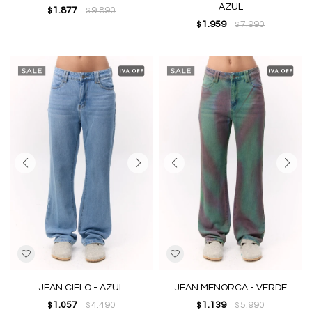
AZUL
1.877
9.890
$
$
1.959
7.990
$
$
JEAN CIELO - AZUL
JEAN MENORCA - VERDE
1.057
4.490
1.139
5.990
$
$
$
$