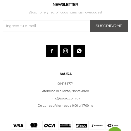
NEWSLETTER
¡Suscribite y recibí todas nuestras novedades!
SUSCRIBIRME



SAURA
094161774
Atención al cliente, Montevideo
info@saura.com.uy
De Lunes a Viernes de 9:00 a 17:00 hs.