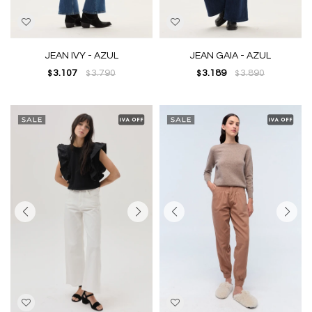
JEAN IVY - AZUL
JEAN GAIA - AZUL
3.107
3.790
3.189
3.890
$
$
$
$