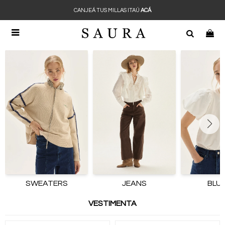
CANJEÁ TUS MILLAS ITAÚ
ACÁ

SWEATERS
JEANS
BLU
VESTIMENTA