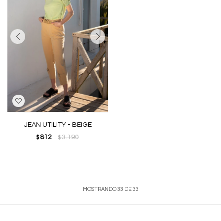
JEAN UTILITY - BEIGE
812
3.190
$
$
MOSTRANDO
33
DE
33