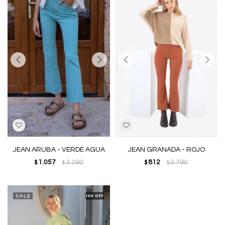
JEAN ARUBA - VERDE AGUA
JEAN GRANADA - ROJO
1.057
3.290
812
2.790
$
$
$
$