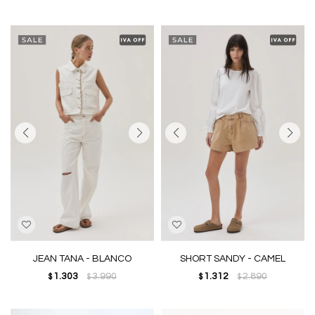
JEAN TANA - BLANCO
SHORT SANDY - CAMEL
1.303
3.990
1.312
2.890
$
$
$
$