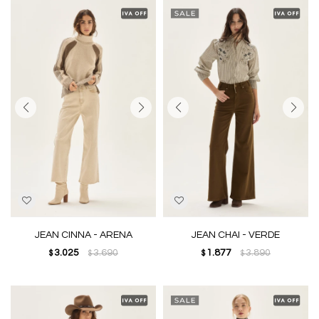
JEAN CINNA - ARENA
JEAN CHAI - VERDE
3.025
3.690
1.877
3.890
$
$
$
$