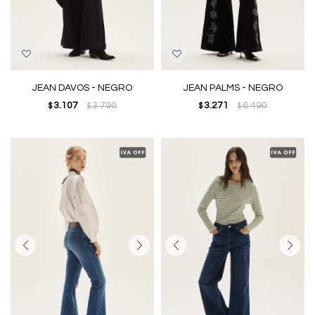
JEAN DAVOS - NEGRO
JEAN PALMS - NEGRO
3.107
3.790
3.271
6.490
$
$
$
$