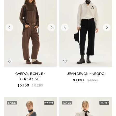
OVEROL BONNIE -
JEAN DEVON - NEGRO
CHOCOLATE
1.631
4.990
$
$
5.156
6.290
$
$