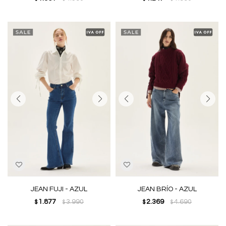
JEAN FUJI - AZUL
JEAN BRÍO - AZUL
1.877
3.990
2.369
4.690
$
$
$
$