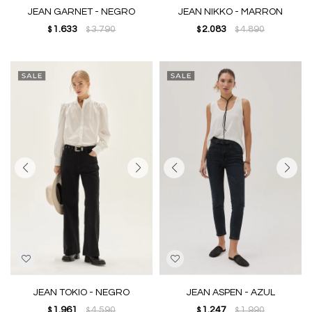
JEAN GARNET - NEGRO
JEAN NIKKO - MARRON
1.633
3.790
2.083
4.890
$
$
$
$
JEAN TOKIO - NEGRO
JEAN ASPEN - AZUL
1.961
4.590
1.247
1.990
$
$
$
$