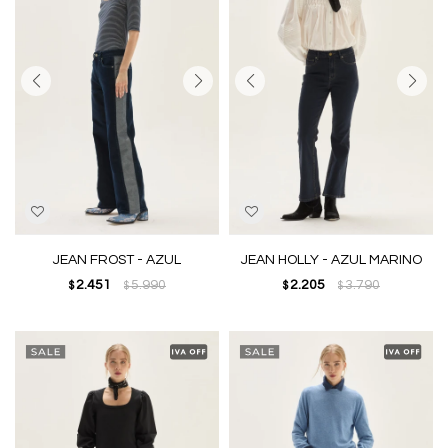
JEAN FROST - AZUL
JEAN HOLLY - AZUL MARINO
2.451
5.990
2.205
3.790
$
$
$
$