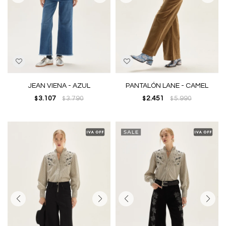
JEAN VIENA - AZUL
PANTALÓN LANE - CAMEL
3.107
3.790
2.451
5.990
$
$
$
$