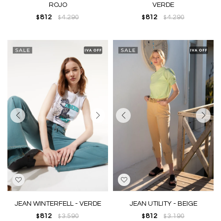
ROJO
VERDE
812
4.290
812
4.290
$
$
$
$
JEAN WINTERFELL - VERDE
JEAN UTILITY - BEIGE
812
3.590
812
3.190
$
$
$
$