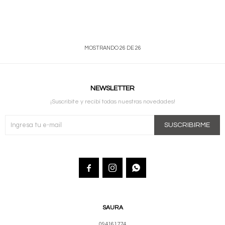
MOSTRANDO
26
DE
26
NEWSLETTER
¡Suscribite y recibí todas nuestras novedades!
SUSCRIBIRME



SAURA
094161774