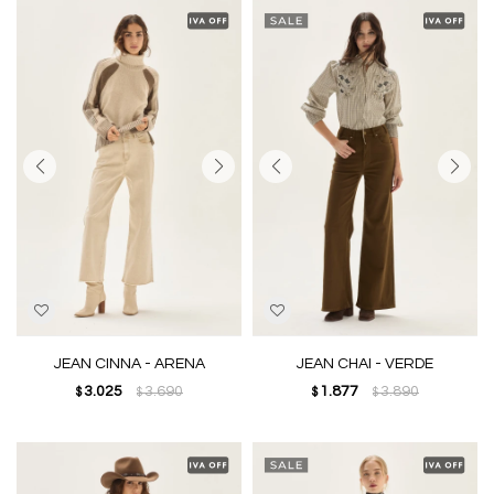
JEAN CINNA - ARENA
JEAN CHAI - VERDE
3.025
3.690
1.877
3.890
$
$
$
$