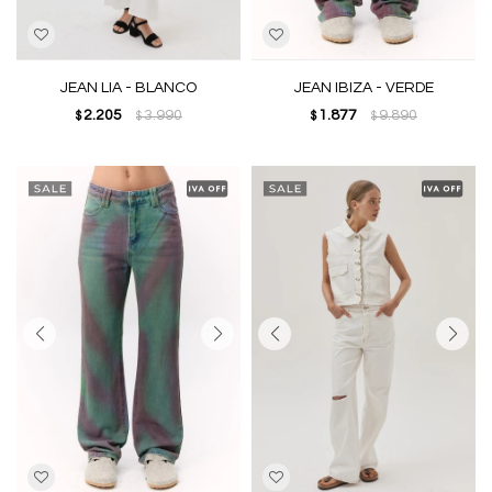
JEAN LIA - BLANCO
JEAN IBIZA - VERDE
2.205
3.990
1.877
9.890
$
$
$
$