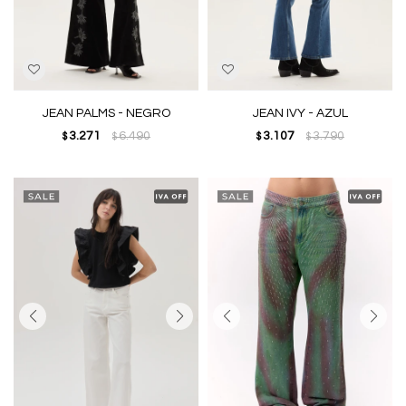
JEAN PALMS - NEGRO
JEAN IVY - AZUL
3.271
6.490
3.107
3.790
$
$
$
$