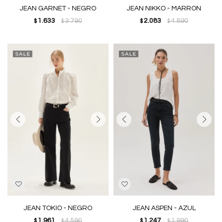
JEAN GARNET - NEGRO
JEAN NIKKO - MARRON
1.633
3.790
2.083
4.890
$
$
$
$
JEAN TOKIO - NEGRO
JEAN ASPEN - AZUL
1.961
4.590
1.247
1.990
$
$
$
$