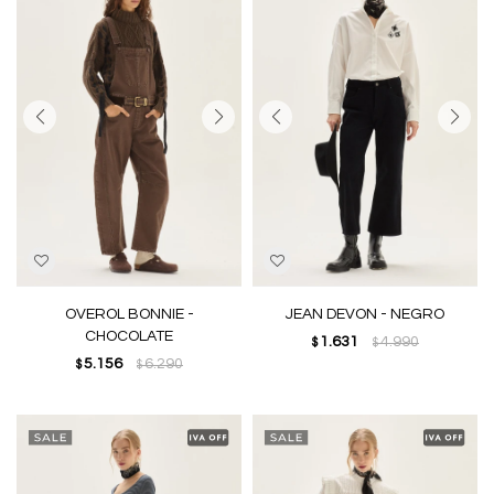
OVEROL BONNIE -
JEAN DEVON - NEGRO
CHOCOLATE
1.631
4.990
$
$
5.156
6.290
$
$