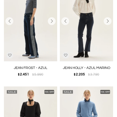
JEAN FROST - AZUL
JEAN HOLLY - AZUL MARINO
2.451
5.990
2.205
3.790
$
$
$
$