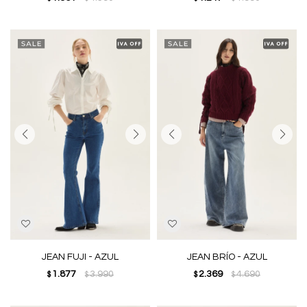
JEAN FUJI - AZUL
JEAN BRÍO - AZUL
1.877
3.990
2.369
4.690
$
$
$
$