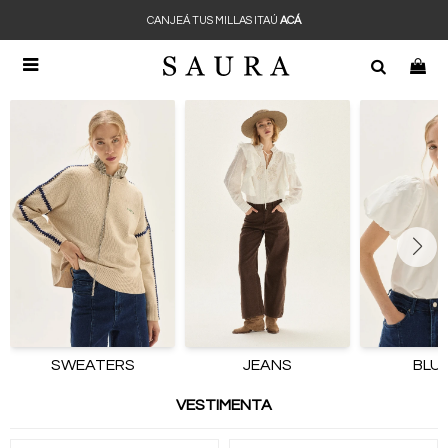
CANJEÁ TUS MILLAS ITAÚ
ACÁ

SWEATERS
JEANS
BLU
VESTIMENTA