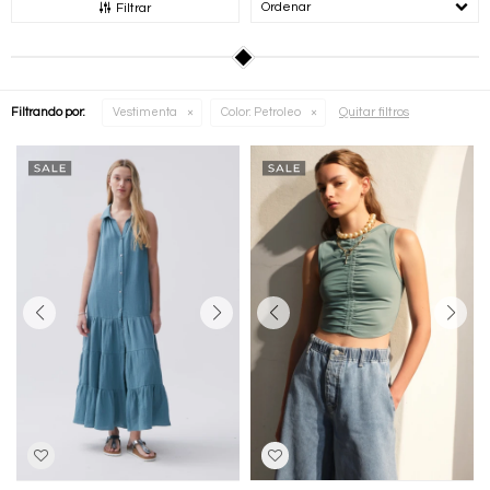
Recomendados
Filtrar
Quitar filtros
Filtrando por:
Vestimenta
Color:
Petroleo