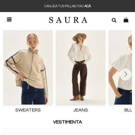
CANJEÁ TUS MILLAS ITAÚ
ACÁ

SWEATERS
JEANS
BLU
VESTIMENTA