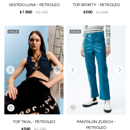
VESTIDO LUNA - PETROLEO
TOP SPORTY - PETROLEO
1.890
5.490
590
2.290
$
$
$
$
TOP TIKAL - PETROLEO
PANTALÓN ZURICH -
PETROLEO
590
2.790
$
$