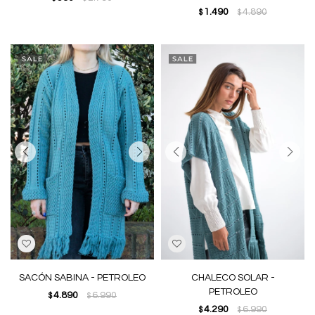
1.490
4.890
$
$
SACÓN SABINA - PETROLEO
CHALECO SOLAR -
PETROLEO
4.890
6.990
$
$
4.290
6.990
$
$