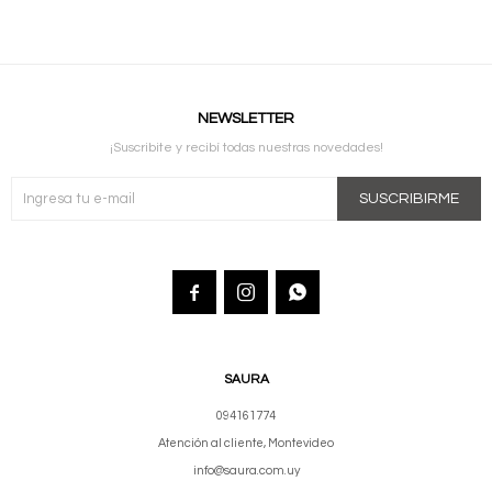
NEWSLETTER
¡Suscribite y recibí todas nuestras novedades!
SUSCRIBIRME



SAURA
094161774
Atención al cliente, Montevideo
info@saura.com.uy