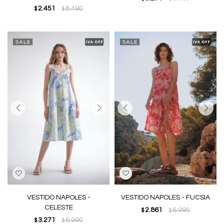
2.451
8.490
$
$
VESTIDO NAPOLES -
VESTIDO NAPOLES - FUCSIA
CELESTE
2.861
6.990
$
$
3.271
6.990
$
$