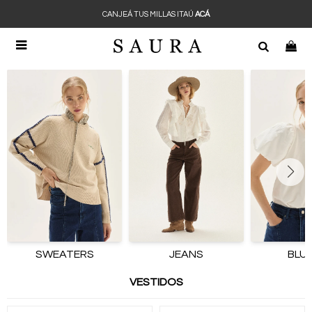
CANJEÁ TUS MILLAS ITAÚ
ACÁ

SWEATERS
JEANS
BLU
VESTIDOS