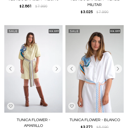
MILITAR
2.861
7.990
$
$
3.025
7.990
$
$
TUNICA FLOWER -
TUNICA FLOWER - BLANCO
AMARILLO
3.271
8.490
$
$