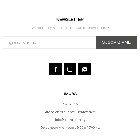
NEWSLETTER
¡Suscribite y recibí todas nuestras novedades!
SUSCRIBIRME



SAURA
094161774
Atención al cliente, Montevideo
info@saura.com.uy
De Lunes a Viernes de 9:00 a 17:00 hs.