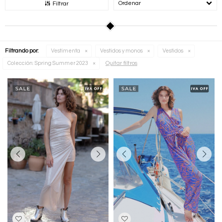
Recomendados
Filtrar
Filtrando por:
Vestimenta
Vestidos y monos
Vestidos
Quitar filtros
Colección:
Spring Summer 2023