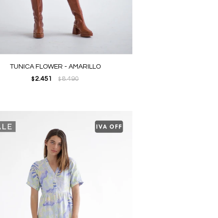
TUNICA FLOWER - AMARILLO
2.451
8.490
$
$