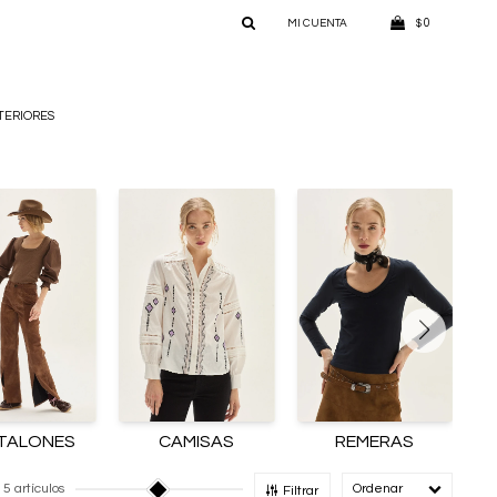
0
$
TERIORES
TALONES
CAMISAS
REMERAS
15 artículos
Recomendado
Filtrar