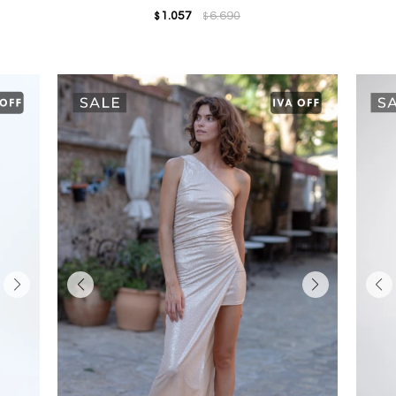
1.057
6.690
$
$