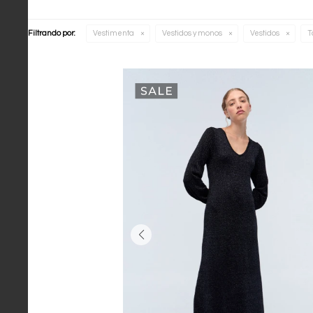
Filtrando por:
Vestimenta
Vestidos y monos
Vestidos
T