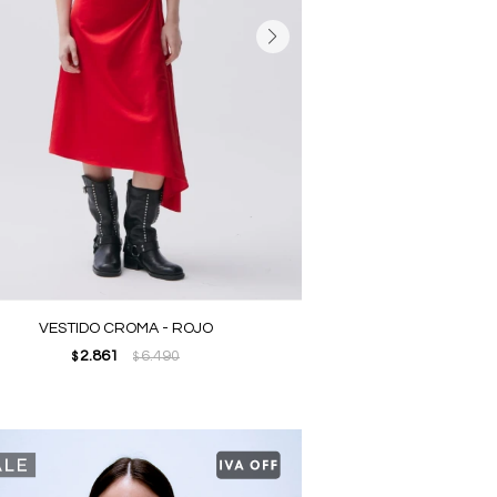
VESTIDO CROMA - ROJO
2.861
6.490
$
$