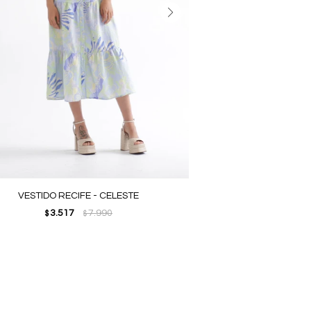
VESTIDO RECIFE - CELESTE
3.517
7.990
$
$