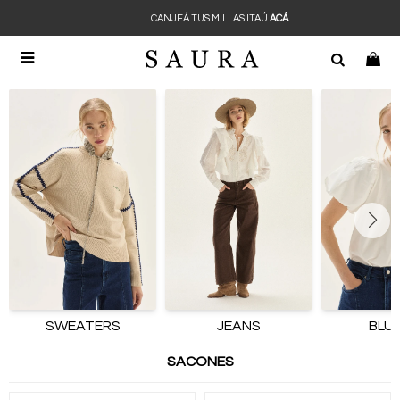
CANJEÁ TUS MILLAS ITAÚ
ACÁ

SWEATERS
JEANS
BLU
SACONES