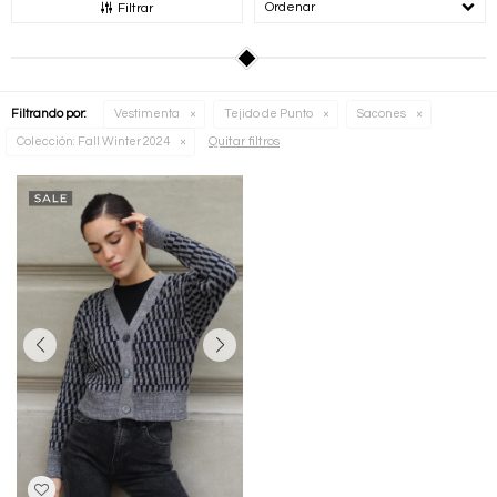
Recomendados
Filtrar
Filtrando por:
Vestimenta
Tejido de Punto
Sacones
Quitar filtros
Colección:
Fall Winter 2024