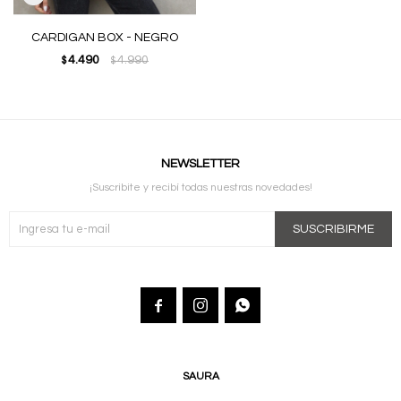
CARDIGAN BOX - NEGRO
4.490
4.990
$
$
NEWSLETTER
¡Suscribite y recibí todas nuestras novedades!
SUSCRIBIRME



SAURA