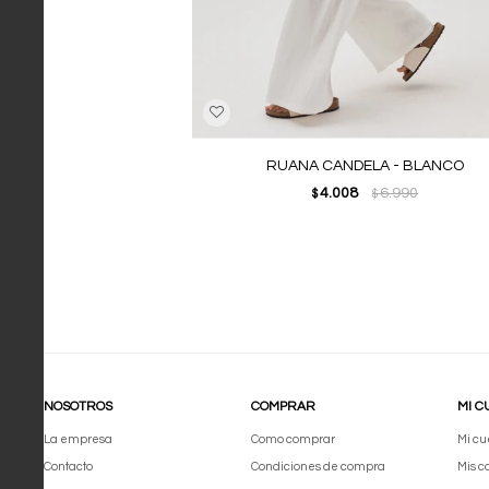
RUANA CANDELA - BLANCO
4.008
6.990
$
$
NOSOTROS
COMPRAR
MI C
La empresa
Como comprar
Mi cu
Contacto
Condiciones de compra
Mis 