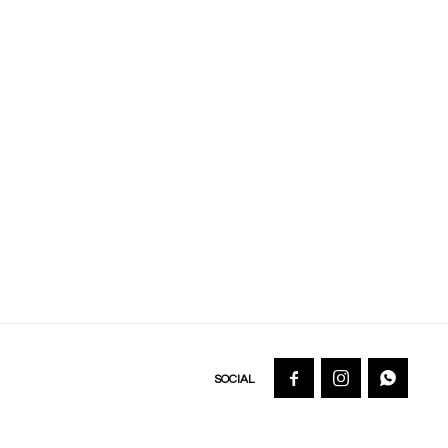


