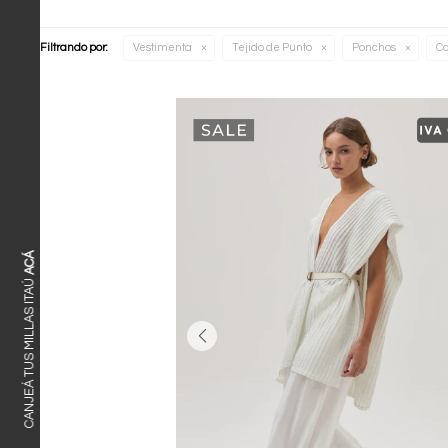
Filtrando por:
Vestimenta
Tejido de Punto
Ponchos
Co
ACÁ
CANJEÁ TUS MILLAS ITAÚ