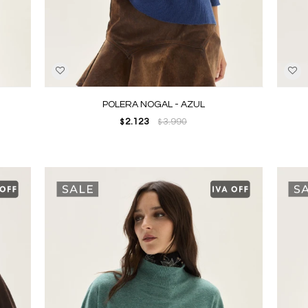
POLERA NOGAL - AZUL
2.123
3.990
$
$