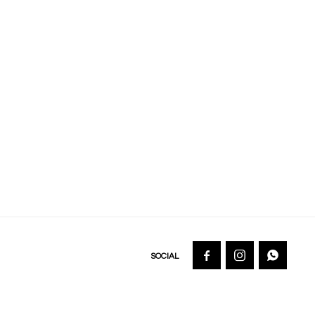


