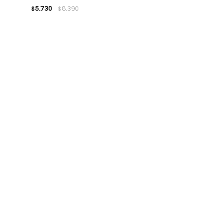
5.730
8.390
$
$