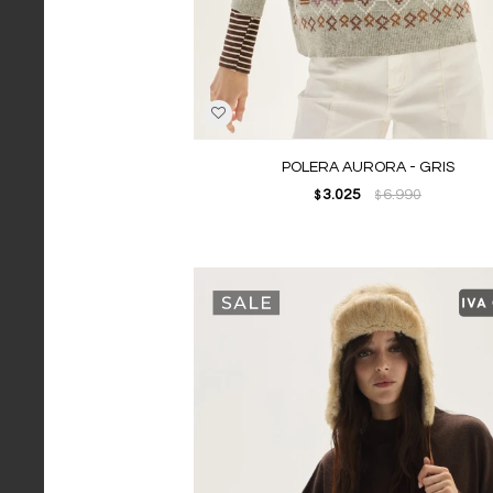
POLERA AURORA - GRIS
3.025
6.990
$
$