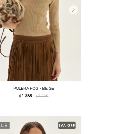
POLERA FOG - BEIGE
1.385
3.390
$
$