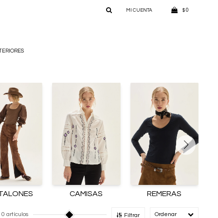
0
$
TERIORES
TALONES
CAMISAS
REMERAS
10 artículos
Recomendado
Filtrar