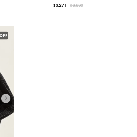
3.271
6.990
$
$