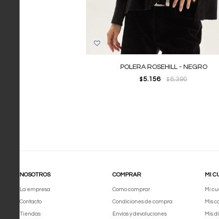
POLERA ROSEHILL - NEGRO
5.156
8.390
$
$
NOSOTROS
COMPRAR
MI C
La empresa
Como comprar
Mi cu
Contacto
Condiciones de compra
Mis 
Tiendas
Envíos y devoluciones
Mis d