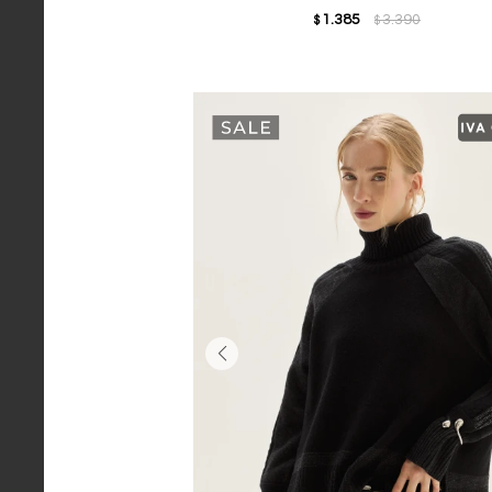
1.385
3.390
$
$