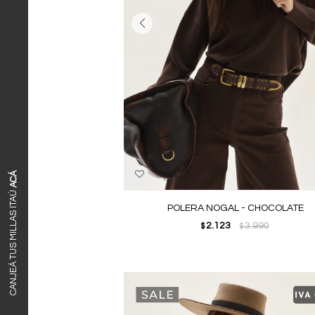
ACÁ
CANJEÁ TUS MILLAS ITAÚ
POLERA NOGAL - CHOCOLATE
2.123
3.990
$
$