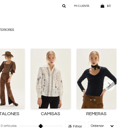
0
$
TERIORES
TALONES
CAMISAS
REMERAS
10 artículos
Recomendado
Filtrar