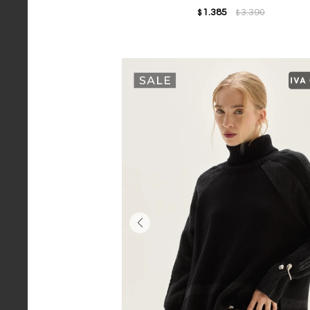
1.385
3.390
$
$