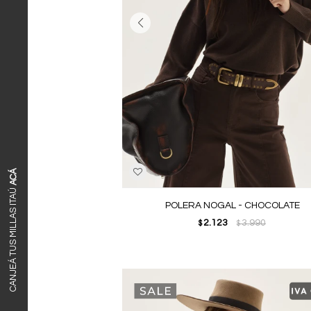
ACÁ
CANJEÁ TUS MILLAS ITAÚ
POLERA NOGAL - CHOCOLATE
2.123
3.990
$
$