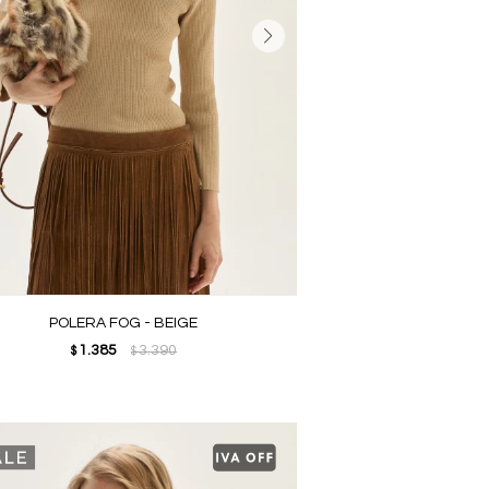
POLERA FOG - BEIGE
1.385
3.390
$
$