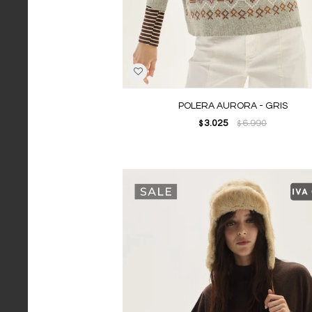
POLERA AURORA - GRIS
3.025
6.990
$
$