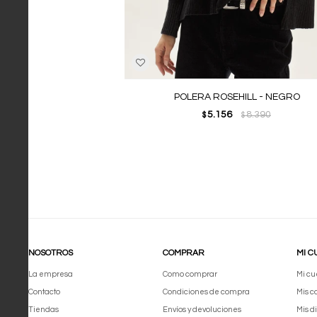
POLERA ROSEHILL - NEGRO
5.156
8.390
$
$
NOSOTROS
COMPRAR
MI C
La empresa
Como comprar
Mi cu
Contacto
Condiciones de compra
Mis 
Tiendas
Envíos y devoluciones
Mis d