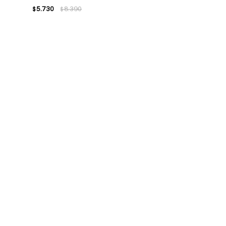
5.730
8.390
$
$