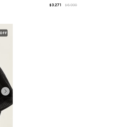
3.271
6.990
$
$