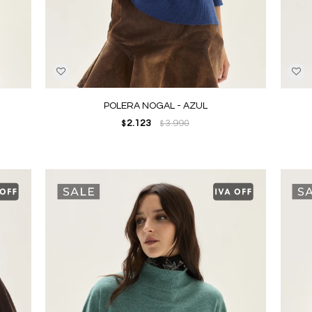
POLERA NOGAL - AZUL
2.123
3.990
$
$