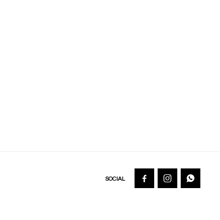


