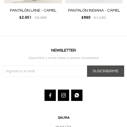
PANTALÓN LANE - CAMEL
PANTALÓN INDIANA - CAMEL
2.451
5.990
893
1.290
$
$
$
$
NEWSLETTER
¡Suscribite y recibí todas nuestras novedades!
SUSCRIBIRME



SAURA