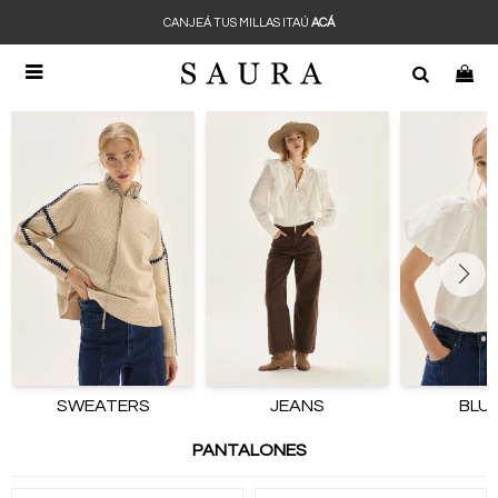
CANJEÁ TUS MILLAS ITAÚ
ACÁ

SWEATERS
JEANS
BLU
PANTALONES