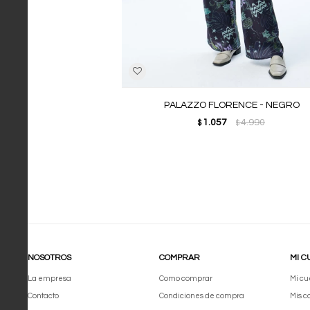
PALAZZO FLORENCE - NEGRO
1.057
4.990
$
$
NOSOTROS
COMPRAR
MI C
La empresa
Como comprar
Mi cu
Contacto
Condiciones de compra
Mis 