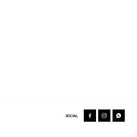


