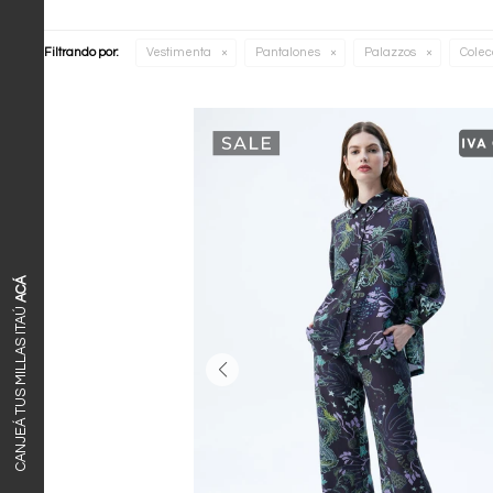
Filtrando por:
Vestimenta
Pantalones
Palazzos
Colec
ACÁ
CANJEÁ TUS MILLAS ITAÚ