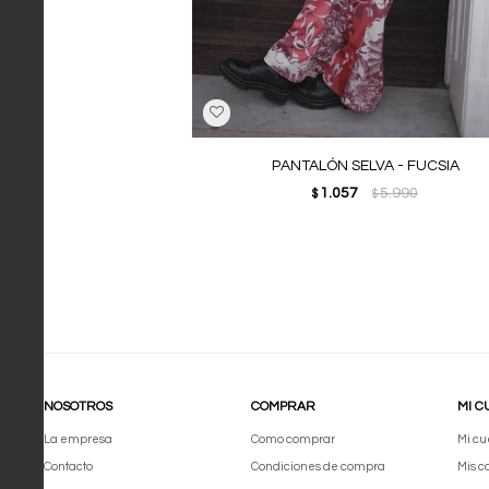
PANTALÓN SELVA - FUCSIA
1.057
5.990
$
$
NOSOTROS
COMPRAR
MI C
La empresa
Como comprar
Mi cu
Contacto
Condiciones de compra
Mis 