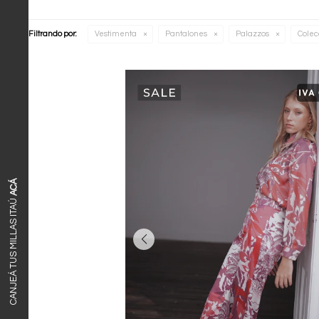
Filtrando por:
Vestimenta
Pantalones
Palazzos
Colec
ACÁ
CANJEÁ TUS MILLAS ITAÚ