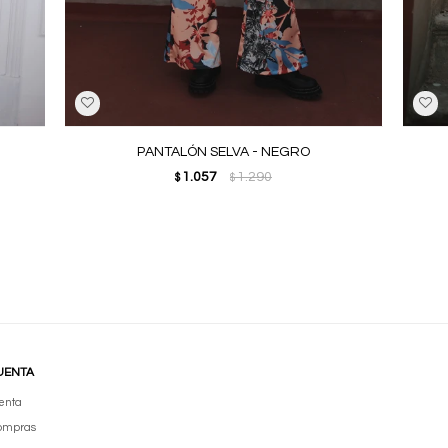
PANTALÓN SELVA - NEGRO
1.057
1.290
$
$
UENTA
enta
compras