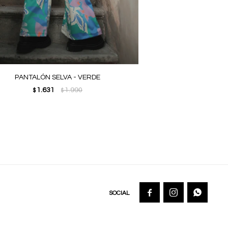
PANTALÓN SELVA - VERDE
1.631
1.990
$
$


