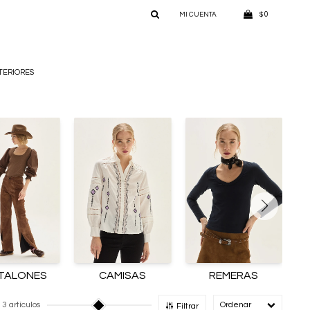
0
$
TERIORES
TALONES
CAMISAS
REMERAS
3 artículos
Recomendado
Filtrar