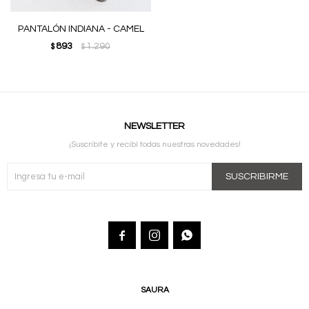
PANTALÓN INDIANA - CAMEL
893
1.290
$
$
NEWSLETTER
¡Suscribite y recibí todas nuestras novedades!
SUSCRIBIRME



SAURA