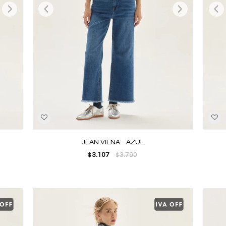
JEAN VIENA - AZUL
3.107
3.790
$
$