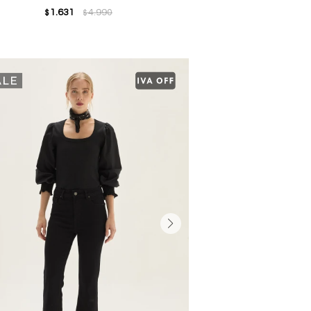
1.631
4.990
$
$