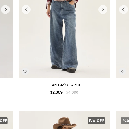
JEAN BRÍO - AZUL
2.369
4.690
$
$