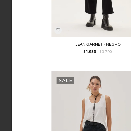
JEAN GARNET - NEGRO
1.633
3.790
$
$