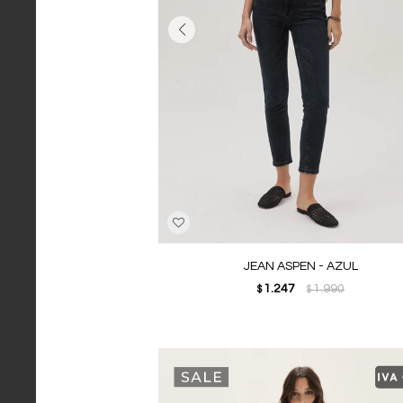
JEAN ASPEN - AZUL
1.247
1.990
$
$