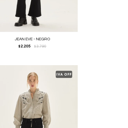
JEAN EVE - NEGRO
2.205
3.790
$
$