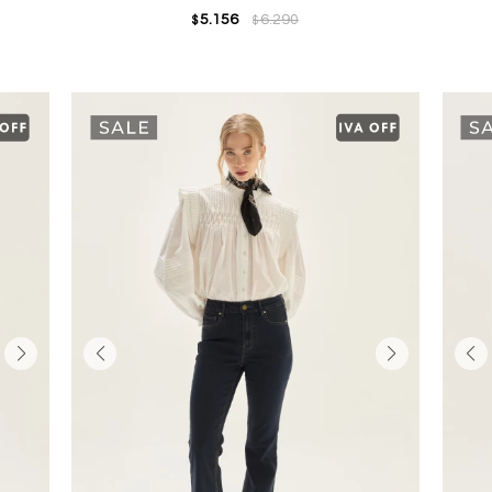
5.156
6.290
$
$