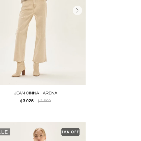
JEAN CINNA - ARENA
3.025
3.690
$
$