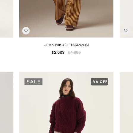
JEAN NIKKO - MARRON
2.083
4.890
$
$