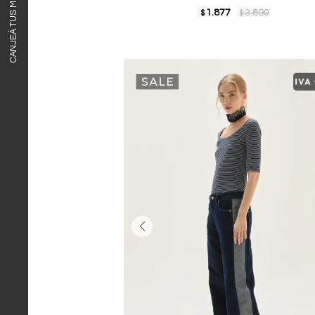
CANJEÁ TUS MILLAS ITAÚ
1.877
3.890
$
$