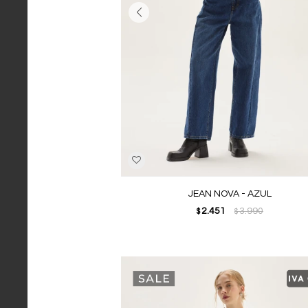
JEAN NOVA - AZUL
2.451
3.990
$
$