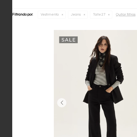
Quitar filtros
Filtrando por:
Vestimenta
Jeans
Talle 27