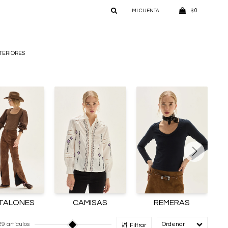
0
$
TERIORES
TALONES
CAMISAS
REMERAS
29 artículos
Recomendado
Filtrar