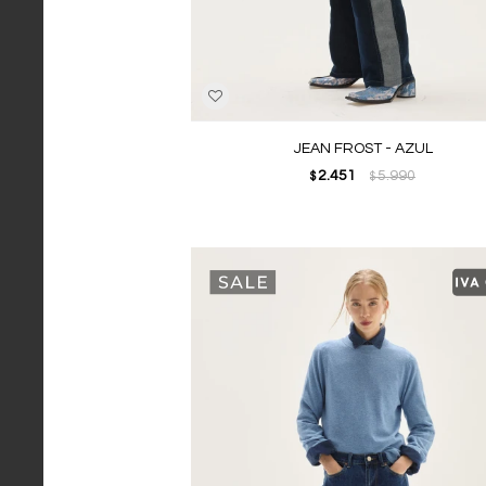
JEAN FROST - AZUL
2.451
5.990
$
$