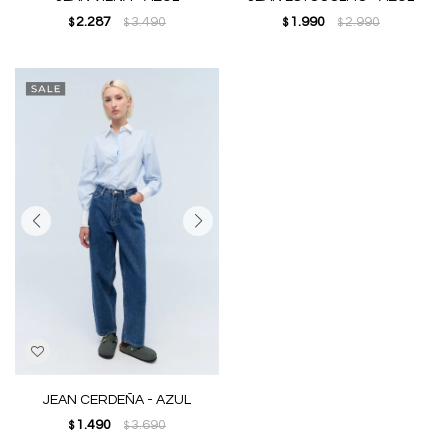
2.287
3.490
1.990
2.990
$
$
$
$
JEAN CERDEÑA - AZUL
1.490
3.690
$
$