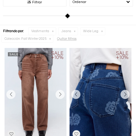
Recomendados
Filtrar
Filtrando por:
Vestimenta
Jeans
Wide Leg
Quitar filtros
Colección:
Fall Winter 2025