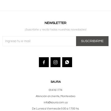
NEWSLETTER
¡Suscribite y recibí todas nuestras novedades!
SUSCRIBIRME



SAURA
094161774
Atención al cliente, Montevideo
info@saura.com.uy
De Lunes a Viernes de 9:00 a 17:00 hs.