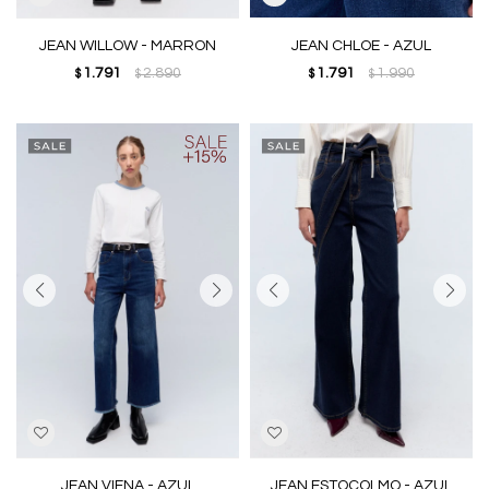
JEAN WILLOW - MARRON
JEAN CHLOE - AZUL
1.791
2.890
1.791
1.990
$
$
$
$
JEAN VIENA - AZUL
JEAN ESTOCOLMO - AZUL