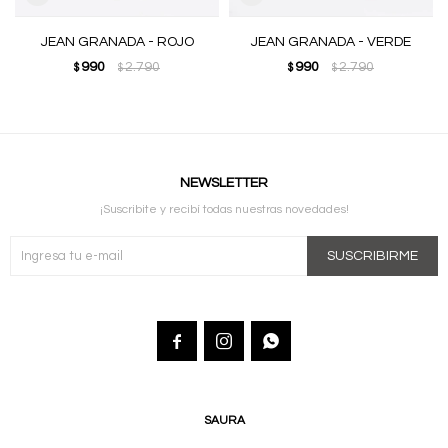
JEAN GRANADA - ROJO
JEAN GRANADA - VERDE
990
2.790
990
2.790
$
$
$
$
NEWSLETTER
¡Suscribite y recibí todas nuestras novedades!
SUSCRIBIRME



SAURA