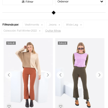
Recomendados
Filtrar
Filtrando por:
Vestimenta
Jeans
Wide Leg
Quitar filtros
Colección:
Fall Winter 2022