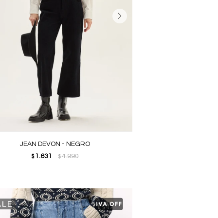
JEAN DEVON - NEGRO
1.631
4.990
$
$