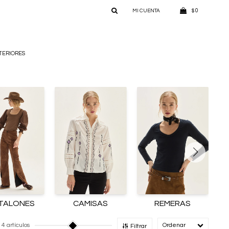
0
$
TERIORES
TALONES
CAMISAS
REMERAS
14 artículos
Recomendado
Filtrar