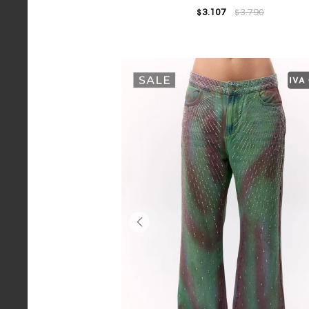
3.107
3.790
$
$