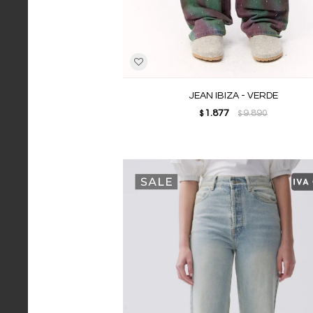
JEAN IBIZA - VERDE
1.877
9.890
$
$