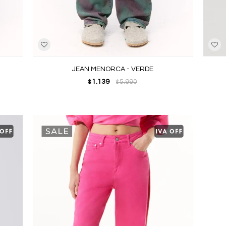
JEAN MENORCA - VERDE
1.139
5.990
$
$