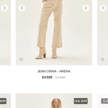
JEAN CINNA - ARENA
3.025
3.690
$
$