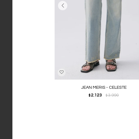
JEAN MERIS - CELESTE
2.123
3.990
$
$