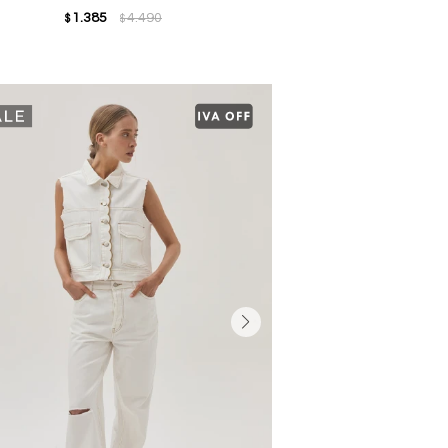
1.385
4.490
$
$