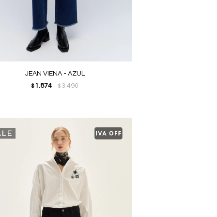
JEAN VIENA - AZUL
1.874
3.490
$
$