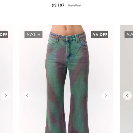
3.107
3.790
$
$