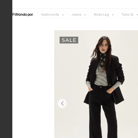
Filtrando por:
Vestimenta
Jeans
Wide Leg
Talle 32