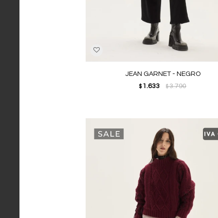
JEAN GARNET - NEGRO
1.633
3.790
$
$