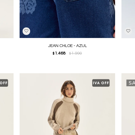
JEAN CHLOE - AZUL
1.468
1.990
$
$