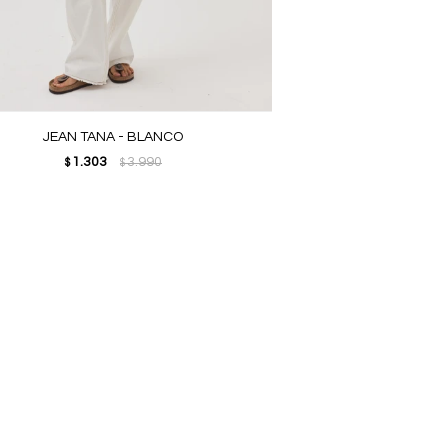
JEAN TANA - BLANCO
1.303
3.990
$
$