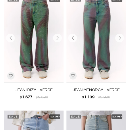
JEAN IBIZA - VERDE
JEAN MENORCA - VERDE
1.877
9.890
1.139
5.990
$
$
$
$