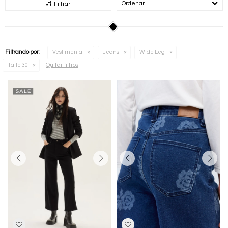
Recomendados
Filtrar
Filtrando por:
Vestimenta
Jeans
Wide Leg
Quitar filtros
Talle 30