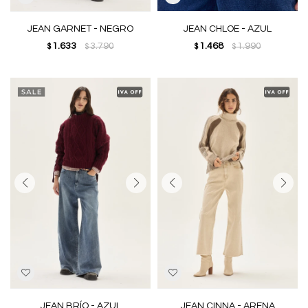
JEAN GARNET - NEGRO
JEAN CHLOE - AZUL
1.633
3.790
1.468
1.990
$
$
$
$
JEAN BRÍO - AZUL
JEAN CINNA - ARENA