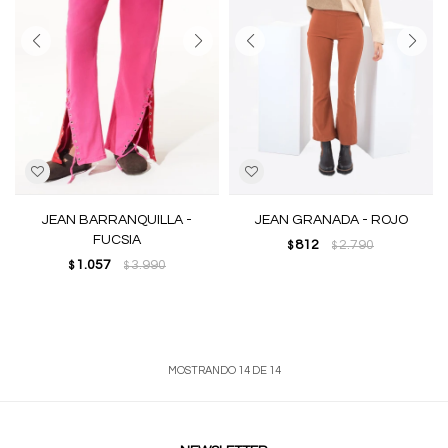
JEAN BARRANQUILLA -
JEAN GRANADA - ROJO
FUCSIA
812
2.790
$
$
1.057
3.990
$
$
MOSTRANDO
14
DE
14