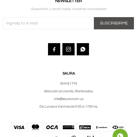
NEWSLETTER
¡Suscribite y recibí todas nuestras novedades!
SUSCRIBIRME



SAURA
094161774
Atención al cliente, Montevideo
info@saura.com.uy
De Lunes a Viernes de 9:00 a 17:00 hs.