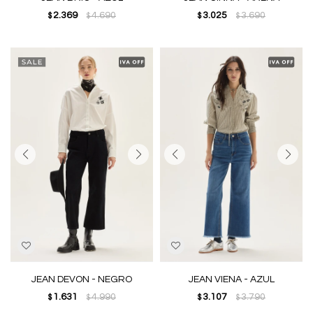
2.369
4.690
3.025
3.690
$
$
$
$
JEAN DEVON - NEGRO
JEAN VIENA - AZUL
1.631
4.990
3.107
3.790
$
$
$
$