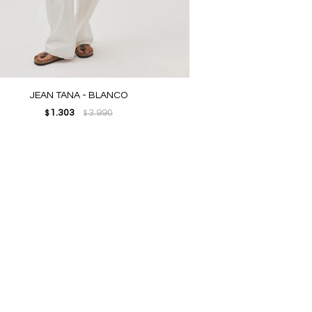
JEAN TANA - BLANCO
1.303
3.990
$
$