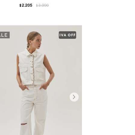
2.205
3.990
$
$