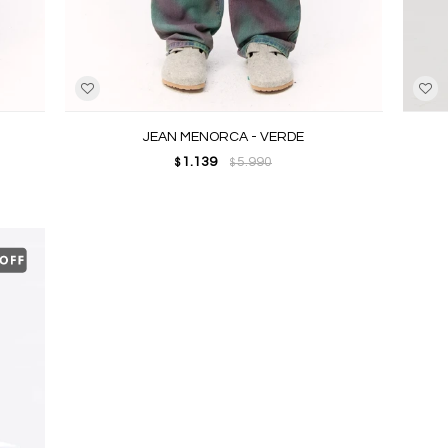
JEAN MENORCA - VERDE
1.139
5.990
$
$