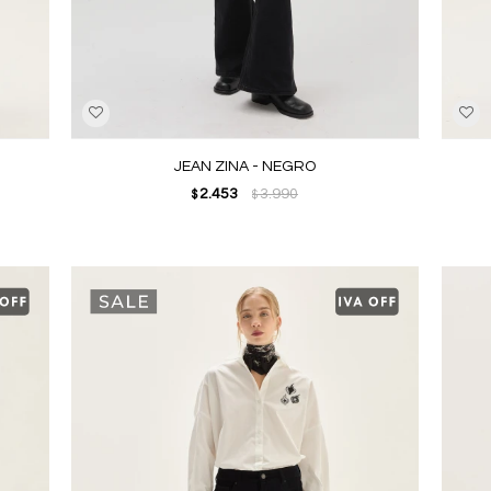
JEAN ZINA - NEGRO
2.453
3.990
$
$