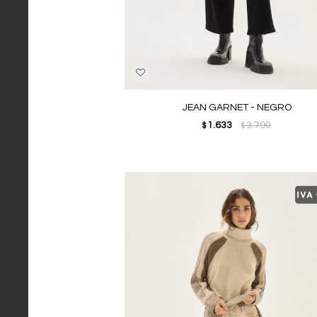
JEAN GARNET - NEGRO
1.633
3.790
$
$