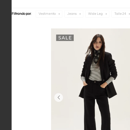
Filtrando por:
Vestimenta
Jeans
Wide Leg
Talle 24