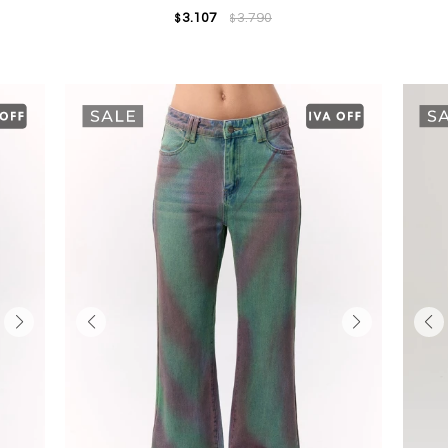
3.107
3.790
$
$