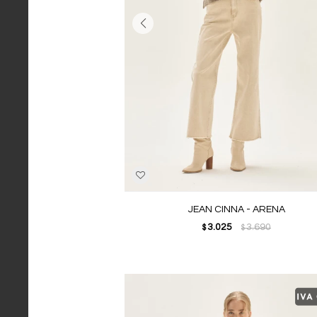
JEAN CINNA - ARENA
3.025
3.690
$
$