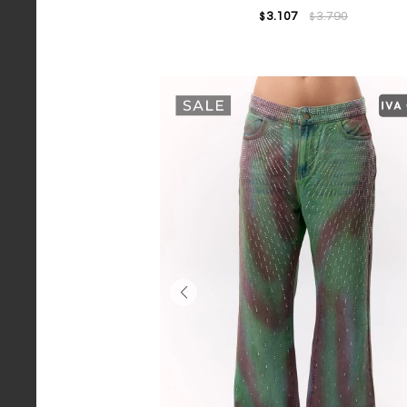
3.107
3.790
$
$