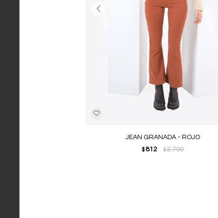
JEAN GRANADA - ROJO
812
2.790
$
$