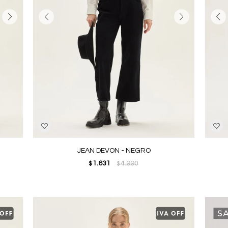
JEAN DEVON - NEGRO
1.631
4.990
$
$