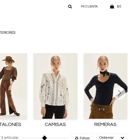
0
$
TERIORES
TALONES
CAMISAS
REMERAS
13 artículos
Recomendado
Filtrar