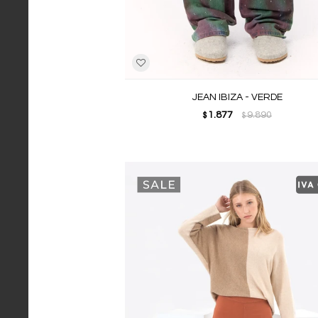
JEAN IBIZA - VERDE
1.877
9.890
$
$