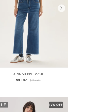
JEAN VIENA - AZUL
3.107
3.790
$
$