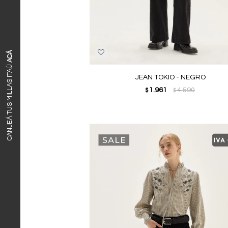
ACÁ
CANJEÁ TUS MILLAS ITAÚ
JEAN TOKIO - NEGRO
1.961
4.590
$
$