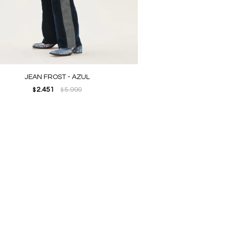
JEAN FROST - AZUL
2.451
5.990
$
$