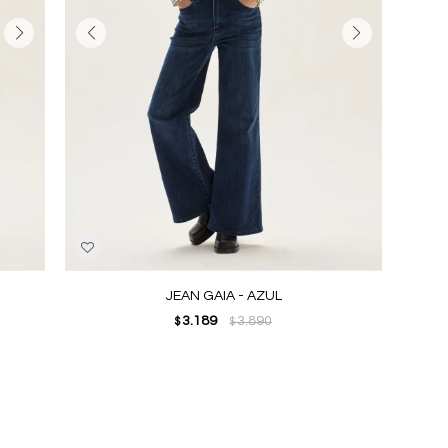
JEAN GAIA - AZUL
3.189
3.890
$
$