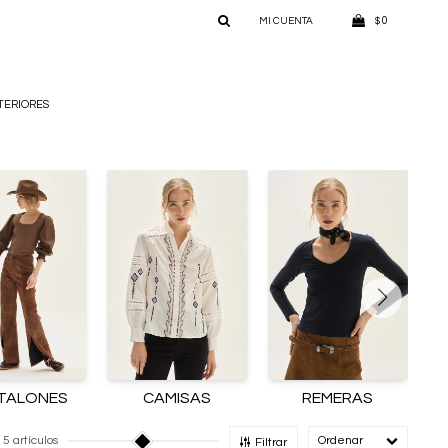
0
$
TERIORES
TALONES
CAMISAS
REMERAS
5 artículos
Recomendado
Filtrar