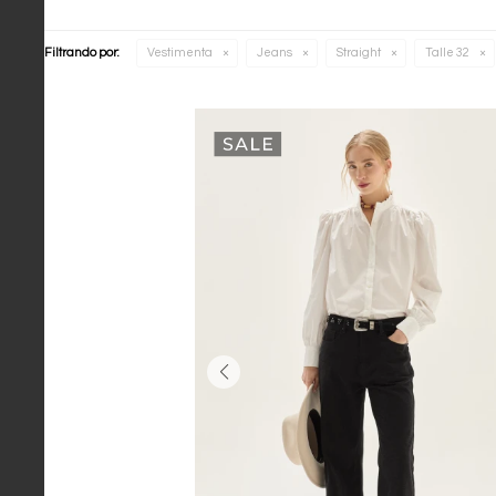
Filtrando por:
Vestimenta
Jeans
Straight
Talle 32