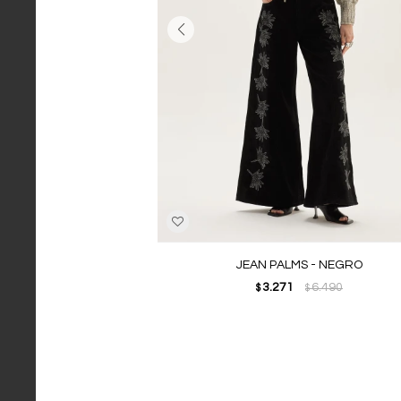
JEAN PALMS - NEGRO
3.271
6.490
$
$