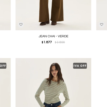
JEAN CHAI - VERDE
1.877
3.890
$
$