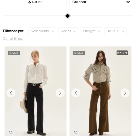
Recomendados
Filtrar
Filtrando por:
Vestimenta
Jeans
Straight
Talle 30
Quitar filtros