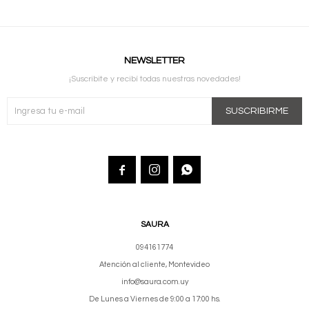
NEWSLETTER
¡Suscribite y recibí todas nuestras novedades!
SUSCRIBIRME



SAURA
094161774
Atención al cliente, Montevideo
info@saura.com.uy
De Lunes a Viernes de 9:00 a 17:00 hs.