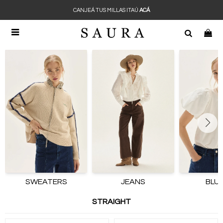
CANJEÁ TUS MILLAS ITAÚ
ACÁ

SWEATERS
JEANS
BLU
STRAIGHT