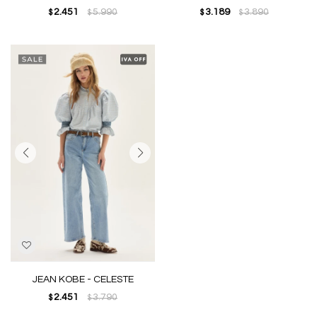
2.451
5.990
3.189
3.890
$
$
$
$
JEAN KOBE - CELESTE
2.451
3.790
$
$