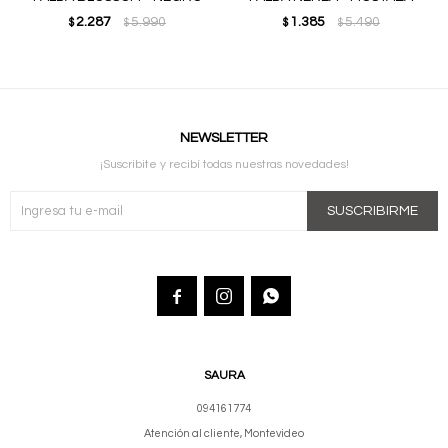
2.287
5.990
1.385
5.490
$
$
$
$
NEWSLETTER
¡Suscribite y recibí todas nuestras novedades!
SUSCRIBIRME



SAURA
094161774
Atención al cliente, Montevideo