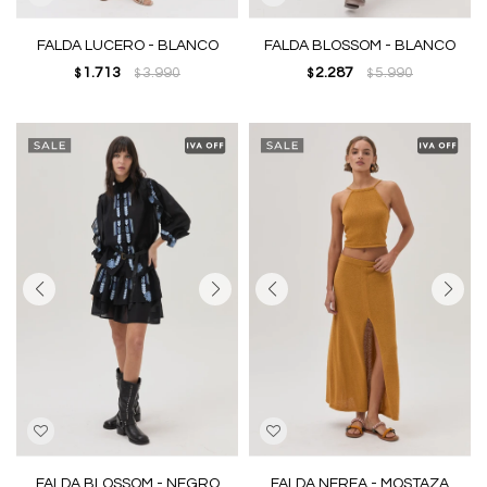
FALDA LUCERO - BLANCO
FALDA BLOSSOM - BLANCO
1.713
3.990
2.287
5.990
$
$
$
$
FALDA BLOSSOM - NEGRO
FALDA NEREA - MOSTAZA