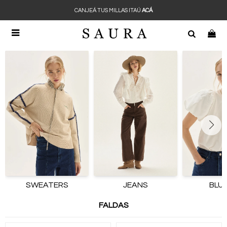
CANJEÁ TUS MILLAS ITAÚ
ACÁ

SWEATERS
JEANS
BLU
FALDAS