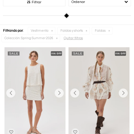
Recomendados
Filtrar
Filtrando por:
Vestimenta
Faldas y shorts
Faldas
Quitar filtros
Colección:
Spring Summer 2026