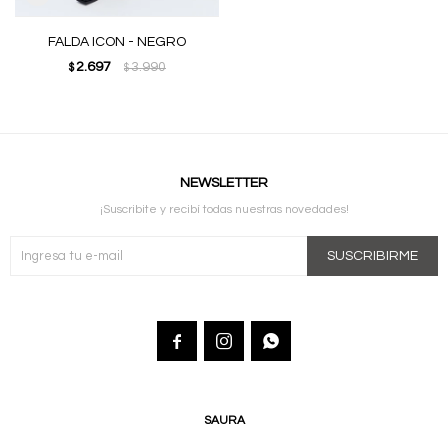
FALDA ICON - NEGRO
2.697
3.990
$
$
NEWSLETTER
¡Suscribite y recibí todas nuestras novedades!
SUSCRIBIRME



SAURA