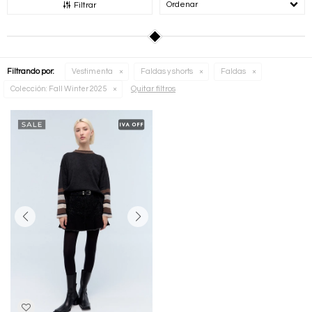
Recomendados
Filtrar
Filtrando por:
Vestimenta
Faldas y shorts
Faldas
Quitar filtros
Colección:
Fall Winter 2025