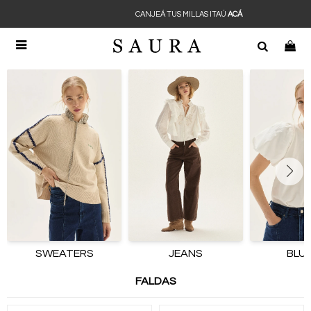
CANJEÁ TUS MILLAS ITAÚ
ACÁ

SWEATERS
JEANS
BLU
FALDAS