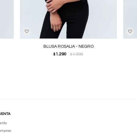
BLUSA ROSALIA - NEGRO
1.290
1.990
$
$
UENTA
enta
compras