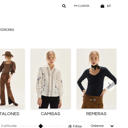
0
$
TERIORES
TALONES
CAMISAS
REMERAS
3 artículos
Recomendado
Filtrar