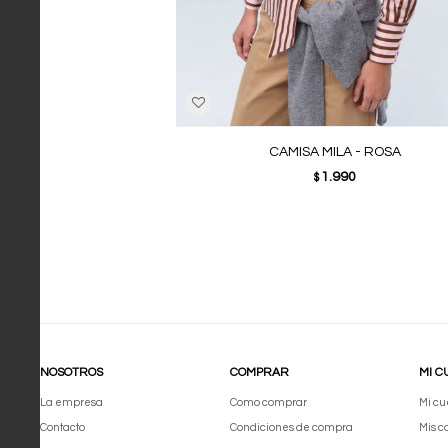
CAMISA MILA - ROSA
1.990
$
NOSOTROS
COMPRAR
MI C
La empresa
Como comprar
Mi cu
Contacto
Condiciones de compra
Mis 