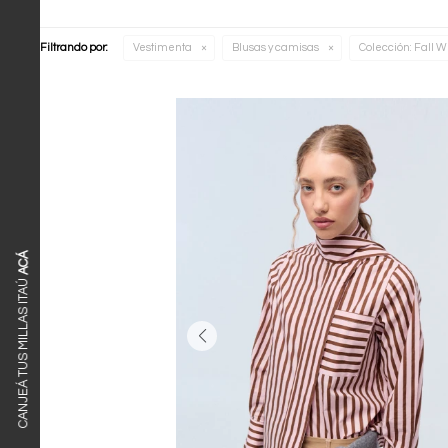
Filtrando por:
Vestimenta
Blusas y camisas
Colección:
Fall W
ACÁ
CANJEÁ TUS MILLAS ITAÚ