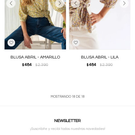
BLUSA ABRIL - AMARILLO
BLUSA ABRIL - LILA
484
2.390
484
2.390
$
$
$
$
MOSTRANDO
18
DE
18
NEWSLETTER
¡Suscribite y recibí todas nuestras novedades!