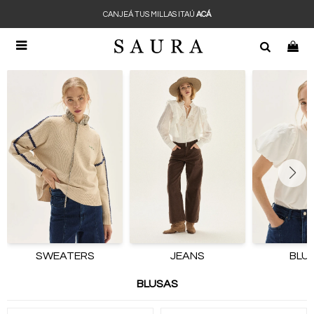
CANJEÁ TUS MILLAS ITAÚ
ACÁ

SWEATERS
JEANS
BLU
BLUSAS