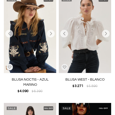
BLUSA NOCTIS - AZUL
BLUSA WEST - BLANCO
MARINO
3.271
5.890
$
$
4.090
6.390
$
$