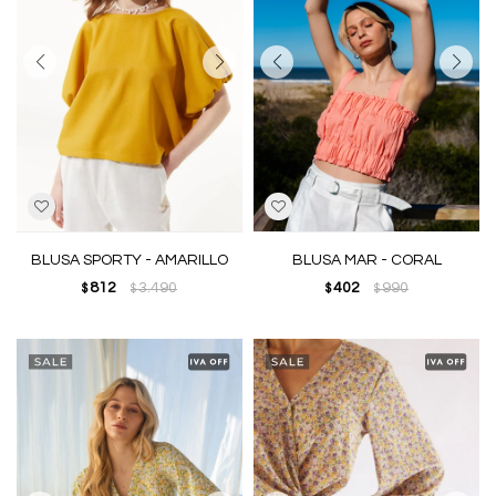
BLUSA SPORTY - AMARILLO
BLUSA MAR - CORAL
812
3.490
402
990
$
$
$
$