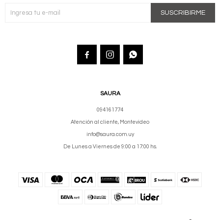
SUSCRIBIRME



SAURA
094161774
Atención al cliente, Montevideo
info@saura.com.uy
De Lunes a Viernes de 9:00 a 17:00 hs.