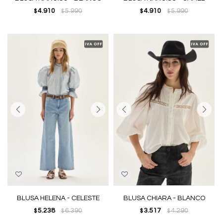
4.910
5.990
4.910
5.990
$
$
$
$
BLUSA HELENA - CELESTE
BLUSA CHIARA - BLANCO
5.238
6.390
3.517
4.290
$
$
$
$