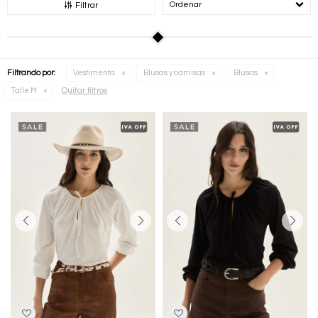
Recomendados
Filtrar
Filtrando por:
Vestimenta
Blusas y camisas
Blusas
Quitar filtros
Talle M