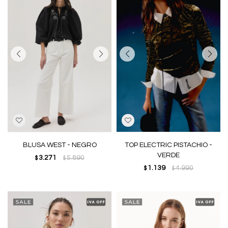
BLUSA WEST - NEGRO
TOP ELECTRIC PISTACHIO -
VERDE
3.271
5.890
$
$
1.139
4.990
$
$