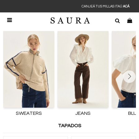
CANJEÁ TUS MILLAS ITAÚ
ACÁ

SWEATERS
JEANS
BLU
TAPADOS