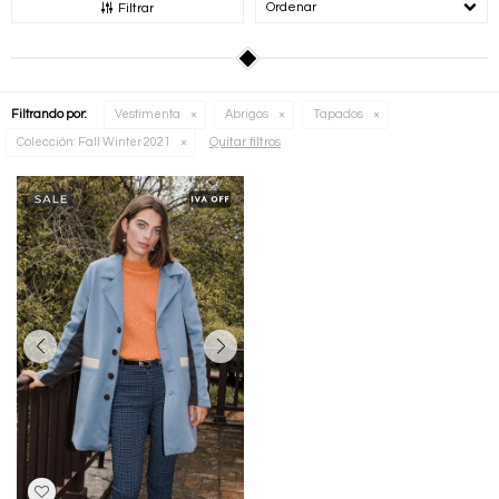
Recomendados
Filtrar
Filtrando por:
Vestimenta
Abrigos
Tapados
Quitar filtros
Colección:
Fall Winter 2021