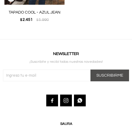
TAPADO COOL - AZUL JEAN
2.451
5.990
$
$
NEWSLETTER
¡Suscribite y recibí todas nuestras novedades!
SUSCRIBIRME



SAURA