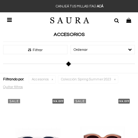
CANJEÁ TUS MILLAS ITAÚ
ACÁ

ACCESORIOS
Recomendados
Filtrar
Filtrando por:
Accesorios
Colección:
Spring Summer 2023
Quitar filtros