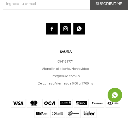
SUSCRIBIRME



SAURA
094161774
Atención al cliente, Montevideo
info@saura.com.uy
De Lunes a Viernes de 9:00 a 17:00 hs.
© Copyright 2026 / Saura