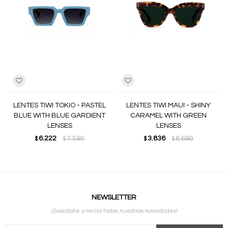
LENTES TIWI TOKIO - PASTEL
LENTES TIWI MAUI - SHINY
BLUE WITH BLUE GARDIENT
CARAMEL WITH GREEN
LENSES
LENSES
6.222
7.590
3.836
6.690
$
$
$
$
NEWSLETTER
¡Suscribite y recibí todas nuestras novedades!