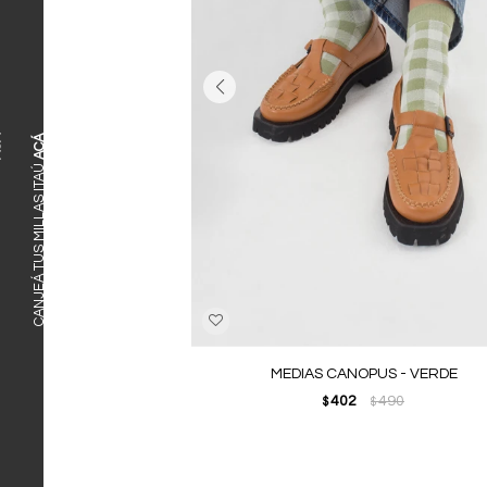
ACÁ
CANJEÁ TUS MILLAS ITAÚ
MEDIAS CANOPUS - VERDE
402
490
$
$