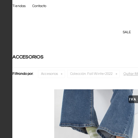
Tiendas
Contacto
SALE
ACCESORIOS
Quitar fil
Filtrando por:
Accesorios
Colección:
Fall Winter 2022