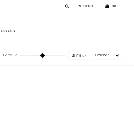
0
$
TERIORES
1 artículo
Recomendado
Filtrar