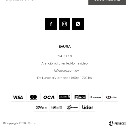



SAURA
094161774
Atención al cliente, Montevideo
info@saura.com.uy
De Lunes a Viernes de 9:00 a 17:00 hs.
© Copyright 2026 / Saura