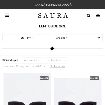
CANJEÁ TUS MILLAS ITAÚ
ACÁ

LENTES DE SOL
Recomendados
Filtrar
Filtrando por:
Accesorios
Lentes de sol
Quitar filtros
Colección:
Spring Summer 2022