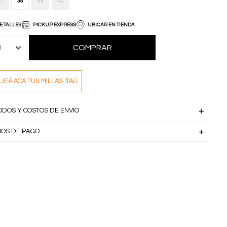
7
38
39
40
E TALLES
PICKUP EXPRESS
UBICAR EN TIENDA
COMPRAR
1
JEÁ ACÁ TUS MILLAS ITAÚ
ODOS Y COSTOS DE ENVÍO
IOS DE PAGO