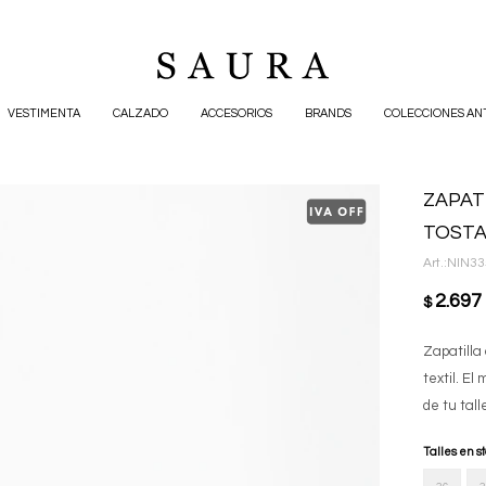
VESTIMENTA
CALZADO
ACCESORIOS
BRANDS
COLECCIONES AN
ZAPAT
TOST
NIN33
2.697
$
Zapatilla
textil. E
de tu tall
Talles en s