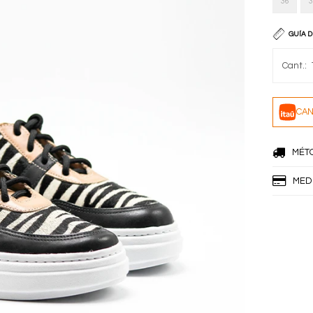
36
3
GUÍA D
CAN
MÉT
MED