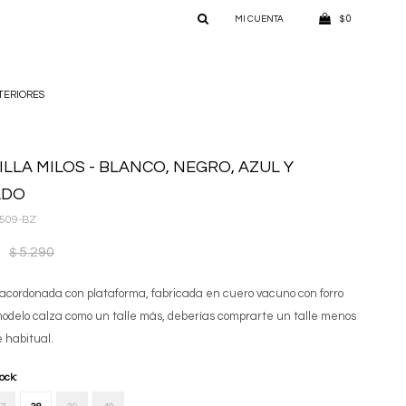
0
$
TERIORES
ILLA MILOS - BLANCO, NEGRO, AZUL Y
ADO
509-BZ
5.290
$
 acordonada con plataforma, fabricada en cuero vacuno con forro
l modelo calza como un talle más, deberías comprarte un talle menos
e habitual.
tock: