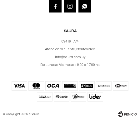



SAURA
094161774
Atención al cliente, Montevideo
info@saura.com.uy
De Lunes a Viernes de 9:00 a 17:00 hs.
© Copyright 2026 / Saura