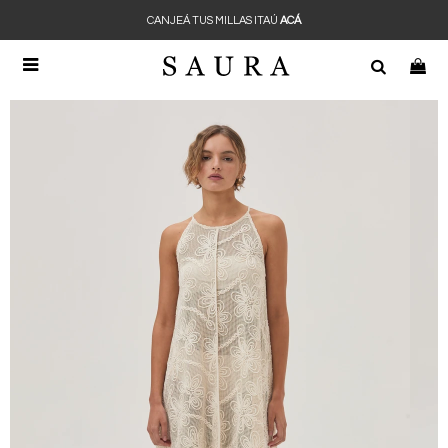
CANJEÁ TUS MILLAS ITAÚ
ACÁ
