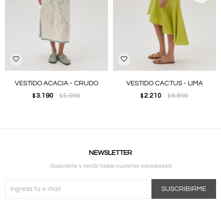
VESTIDO ACACIA - CRUDO
VESTIDO CACTUS - LIMA
3.190
5.990
2.210
6.890
$
$
$
$
NEWSLETTER
¡Suscribite y recibí todas nuestras novedades!
SUSCRIBIRME