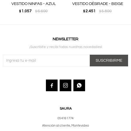
VESTIDO NINFAS - AZUL
VESTIDO DÉSIRADE - BEIGE
1.057
6.690
2.451
5.890
$
$
$
$
NEWSLETTER
¡Suscribite y recibí todas nuestras novedades!
SUSCRIBIRME



SAURA
094161774
Atención al cliente, Montevideo