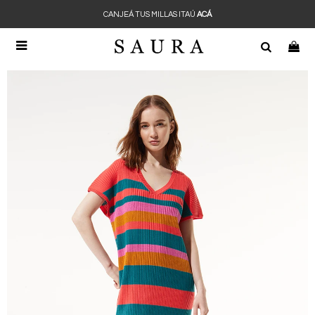
CANJEÁ TUS MILLAS ITAÚ
ACÁ
