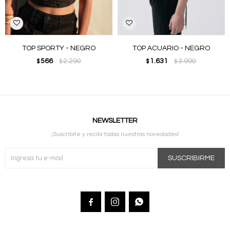
TOP SPORTY - NEGRO
TOP ACUARIO - NEGRO
566
2.290
1.631
3.990
$
$
$
$
NEWSLETTER
¡Suscribite y recibí todas nuestras novedades!
SUSCRIBIRME


