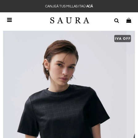
CANJEÁ TUS MILLAS ITAÚ
ACÁ
