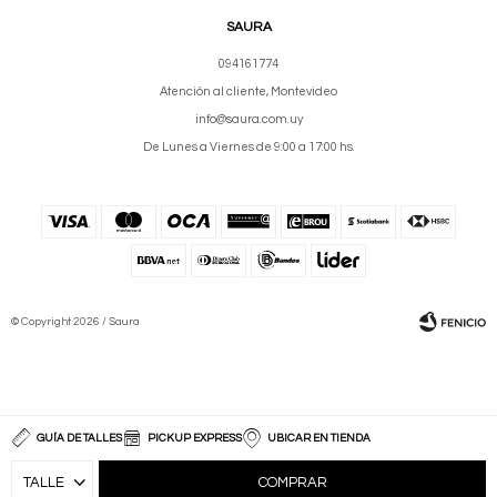
SAURA
094161774
Atención al cliente, Montevideo
info@saura.com.uy
De Lunes a Viernes de 9:00 a 17:00 hs.
© Copyright 2026 / Saura
GUÍA DE TALLES
PICKUP EXPRESS
UBICAR EN TIENDA
Fenicio
COMPRAR