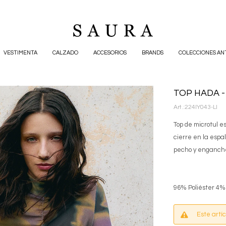
VESTIMENTA
CALZADO
ACCESORIOS
BRANDS
COLECCIONES AN
TOP HADA -
224IY043-LI
Top de microtul e
cierre en la espa
pecho y enganche
96% Poliéster 4%
Este artí