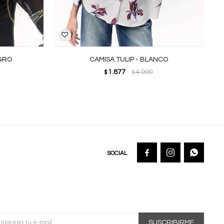
EGRO
CAMISA TULIP - BLANCO
1.877
4.990
$
$



SUSCRIBIRME