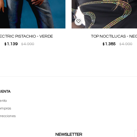
ECTRIC PISTACHIO - VERDE
TOP NOCTILUCAS - N
1.139
4.990
1.385
4.990
$
$
$
$
UENTA
enta
compras
irecciones
NEWSLETTER