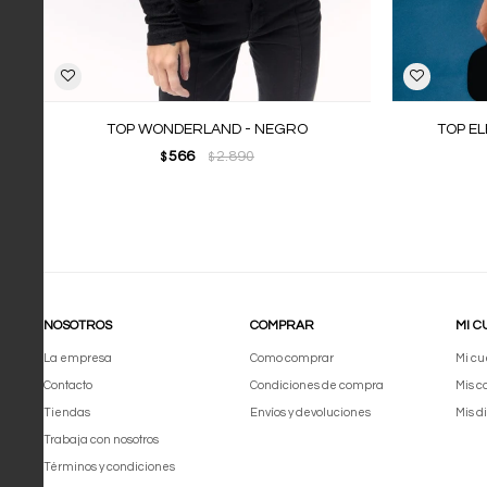
TOP WONDERLAND - NEGRO
TOP EL
566
2.890
$
$
NOSOTROS
COMPRAR
MI C
La empresa
Como comprar
Mi cu
Contacto
Condiciones de compra
Mis 
Tiendas
Envíos y devoluciones
Mis d
Trabaja con nosotros
Términos y condiciones