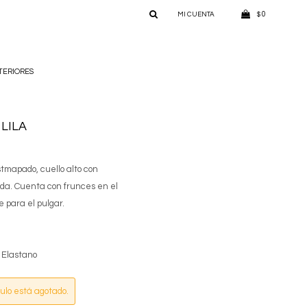
0
$
TERIORES
 LILA
stmapado, cuello alto con
lda. Cuenta con frunces en el
 para el pulgar.
 Elastano
culo está agotado.