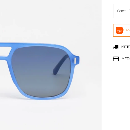
CAN
MÉT
MED