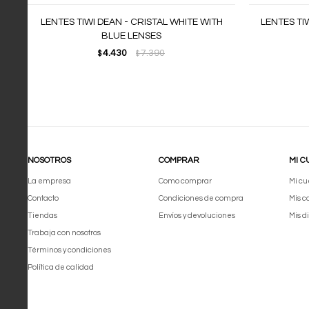
LENTES TIWI DEAN - CRISTAL WHITE WITH
LENTES TI
BLUE LENSES
4.430
7.390
$
$
NOSOTROS
COMPRAR
MI C
La empresa
Como comprar
Mi cu
Contacto
Condiciones de compra
Mis 
Tiendas
Envíos y devoluciones
Mis d
Trabaja con nosotros
Términos y condiciones
Política de calidad