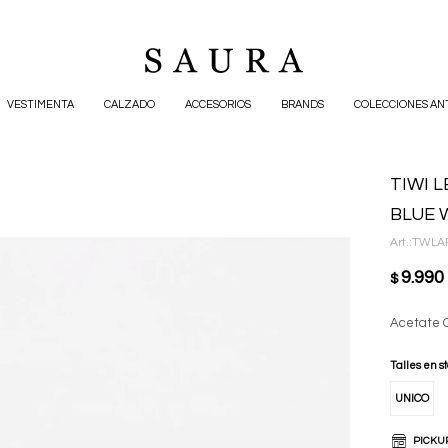
VESTIMENTA
CALZADO
ACCESORIOS
BRANDS
COLECCIONES AN
TIWI L
BLUE 
TWLA
9.990
$
Acetate C
Talles en s
UNICO
PICKU