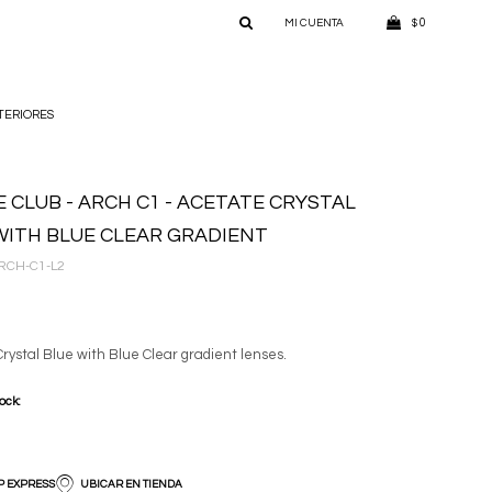
0
$
TERIORES
E CLUB - ARCH C1 - ACETATE CRYSTAL
WITH BLUE CLEAR GRADIENT
RCH-C1-L2
rystal Blue with Blue Clear gradient lenses.
tock:
P EXPRESS
UBICAR EN TIENDA